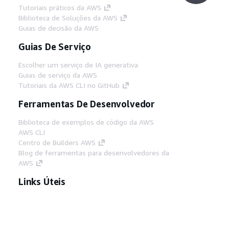
Tutoriais práticos da AWS
Biblioteca de Soluções da AWS
Guias de decisão da AWS
Guias De Serviço
Escolher um serviço de IA generativa
Guias de serviço da AWS
Tutoriais da AWS CLI no GitHub
Ferramentas De Desenvolvedor
Biblioteca de exemplos de código da AWS
AWS CLI
Centro de Builders AWS
Blog de ferramentas para desenvolvedores da
AWS
Links Úteis
Baixar servidor MCP de documentos da AWS
Faça login no Console da AWS
AWS re:Post