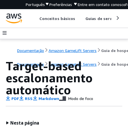
Português
Preferências
Entre em contato conosco
F
Conceitos básicos
Guias de serviço
Documentação
Amazon GameLift Servers
Target-based
Documentação
Amazon GameLift Servers
Guia de hos
escalonamento
automático
PDF
RSS
Markdown
Modo de foco
Nesta página