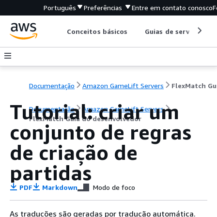
Português
Preferências
Entre em contato conosco
F
Conceitos básicos
Guias de serviço
Documentação
Amazon GameLift Servers
Tutorial: criar um
Documentação
Amazon GameLift Servers
FlexMatch Guia do desenvolvedor
conjunto de regras
de criação de
partidas
PDF
Markdown
Modo de foco
As traduções são geradas por tradução automática.