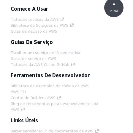
Comece A Usar
início
Tutoriais práticos da AWS
Biblioteca de Soluções da AWS
Guias de decisão da AWS
Guias De Serviço
Escolher um serviço de IA generativa
Guias de serviço da AWS
Tutoriais da AWS CLI no GitHub
Ferramentas De Desenvolvedor
Biblioteca de exemplos de código da AWS
AWS CLI
Centro de Builders AWS
Blog de ferramentas para desenvolvedores da
AWS
Links Úteis
Baixar servidor MCP de documentos da AWS