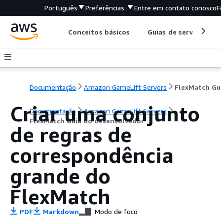
Português
Preferências
Entre em contato conosco
F
Conceitos básicos
Guias de serviço
Documentação
Amazon GameLift Servers
Criar uma conjunto
Documentação
Amazon GameLift Servers
FlexMatch Guia do desenvolvedor
de regras de
correspondência
grande do
FlexMatch
PDF
Markdown
Modo de foco