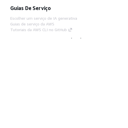
Guias De Serviço
Escolher um serviço de IA generativa
Guias de serviço da AWS
Tutoriais da AWS CLI no GitHub
Ferramentas De Desenvolvedor
Biblioteca de exemplos de código da AWS
AWS CLI
Centro de Builders AWS
Blog de ferramentas para desenvolvedores da
AWS
Links Úteis
Baixar servidor MCP de documentos da AWS
Faça login no Console da AWS
AWS re:Post
Privacidade
Termos do site
Preferências de
cookies
© 2026, Amazon Web Services, Inc. ou