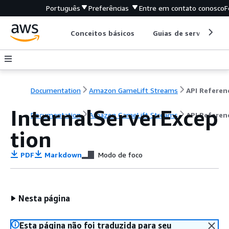
Português
Preferências
Entre em contato conosco
F
Conceitos básicos
Guias de serviço
Documentation
Amazon GameLift Streams
API Referen
InternalServerExcep
Documentation
Amazon GameLift Streams
API Referen
tion
PDF
Markdown
Modo de foco
Nesta página
Esta página não foi traduzida para seu