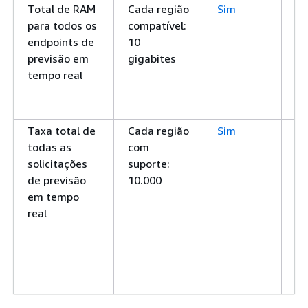
Total de RAM
Cada região
Sim
O 
para todos os
compatível:
má
endpoints de
10
RA
previsão em
gigabites
pa
tempo real
en
pr
te
Taxa total de
Cada região
Sim
O
todas as
com
to
solicitações
suporte:
d
de previsão
10.000
so
em tempo
po
real
qu
po
co
se
en
pr