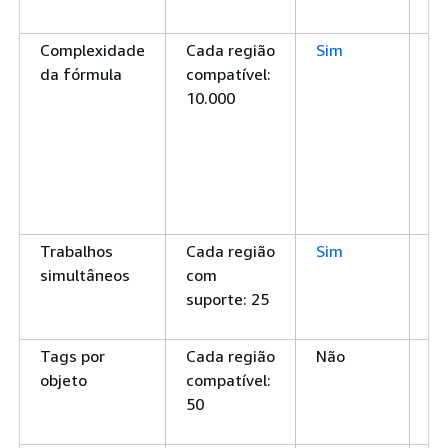
te
Complexidade
Cada região
Sim
A
da fórmula
compatível:
co
10.000
má
fó
(n
va
sa
pr
Trabalhos
Cada região
Sim
O
simultâneos
com
má
suporte: 25
tr
si
Tags por
Cada região
Não
O
objeto
compatível:
má
50
ta
ob