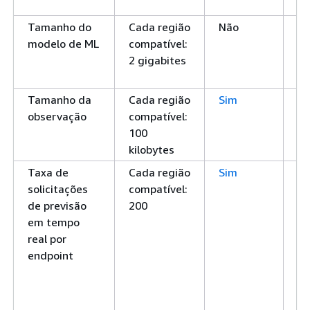
tr
Tamanho do
Cada região
Não
O
modelo de ML
compatível:
má
2 gigabites
mo
(e
Tamanho da
Cada região
Sim
O
observação
compatível:
má
100
KB
kilobytes
ob
Taxa de
Cada região
Sim
O
solicitações
compatível:
má
de previsão
200
so
em tempo
po
real por
qu
endpoint
po
co
en
pr