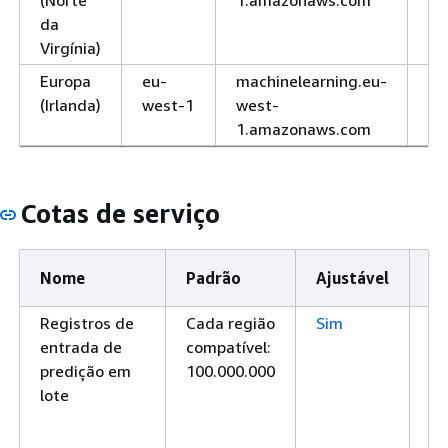
(Norte
1.amazonaws.com
da
Virgínia)
Europa
eu-
machinelearning.eu-
H
(Irlanda)
west-1
west-
1.amazonaws.com
Cotas de serviço
Nome
Padrão
Ajustável
De
Registros de
Cada região
Sim
O
entrada de
compatível:
má
predição em
100.000.000
re
lote
en
pr
lo