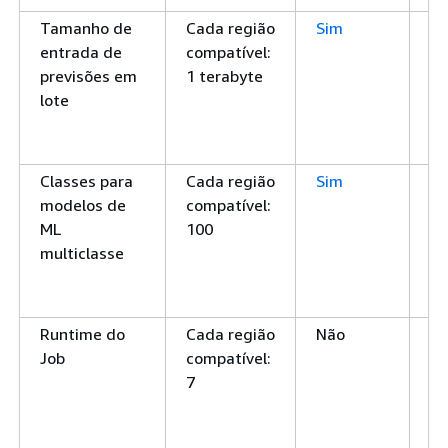
Tamanho de
Cada região
Sim
O
entrada de
compatível:
má
previsões em
1 terabyte
TB
lote
en
pr
lo
Classes para
Cada região
Sim
O
modelos de
compatível:
má
ML
100
cl
multiclasse
mo
M
mu
Runtime do
Cada região
Não
A 
Job
compatível:
má
7
ru
di
qu