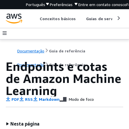
Português
Preferências
Entre em contato conosco
F
Conceitos básicos
Guias de serviço
Documentação
Guia de referência
Endpoints e cotas
Documentação
Guia de referência
de Amazon Machine
Learning
PDF
RSS
Markdown
Modo de foco
Nesta página