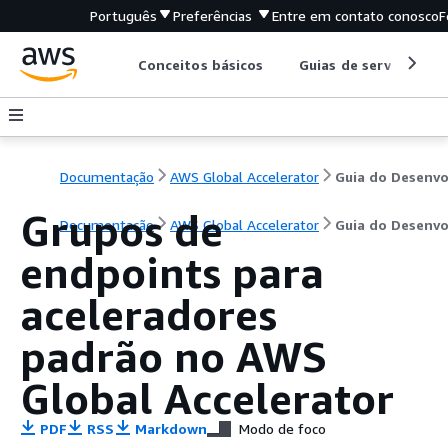
Português
Preferências
Entre em contato conosco
F
Conceitos básicos
Guias de serviço
Documentação
AWS Global Accelerator
Grupos de
Documentação
AWS Global Accelerator
Guia do Desenvo
endpoints para
aceleradores
padrão no AWS
Global Accelerator
PDF
RSS
Markdown
Modo de foco