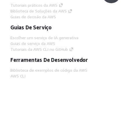
Tutoriais práticos da AWS
Biblioteca de Soluções da AWS
Guias de decisão da AWS
Guias De Serviço
Escolher um serviço de IA generativa
Guias de serviço da AWS
Tutoriais da AWS CLI no GitHub
Ferramentas De Desenvolvedor
Biblioteca de exemplos de código da AWS
AWS CLI
Centro de Builders AWS
Blog de ferramentas para desenvolvedores da
AWS
Links Úteis
Baixar servidor MCP de documentos da AWS
Faça login no Console da AWS
AWS re:Post