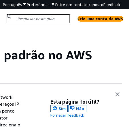
Português
Preferências
Entre em contato conosco
Feedback
Crie uma conta da AWS
s padrão no AWS
etwork
Esta página foi útil?
ereços IP
Sim
Não
m ponto
Fornecer feedback
ator
ireciona o