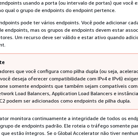
endpoints usando a porta (ou intervalo de portas) que você e
ao qual o grupo de endpoints do endpoint pertence.
dpoints pode ter vários endpoints. Você pode adicionar cad
 de endpoints, mas os grupos de endpoints devem estar assoc
tores. Um recurso deve ser válido e estar ativo quando adic
nt.
te
adores que você configura como pilha dupla (ou seja, acelera
 você deseja oferecer compatibilidade com IPv4 e IPv6) exig
ione somente endpoints que também sejam compatíveis com 
etwork Load Balancers, Application Load Balancers e instânci
2 podem ser adicionados como endpoints de pilha dupla.
rator monitora continuamente a integridade de todos os end
grupo de endpoints padrão. Ele roteia o tráfego somente pa
 que estão íntegros. Se o Global Accelerator não tiver nenhu