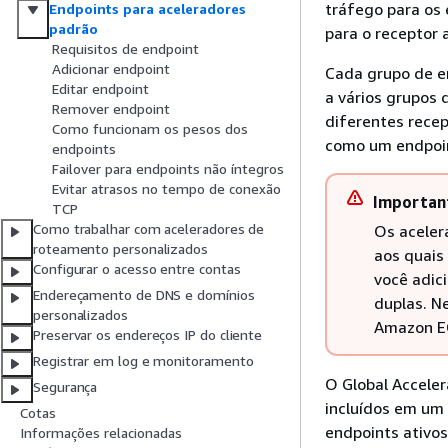
tráfego para os 
Endpoints para aceleradores
padrão
para o receptor 
Requisitos de endpoint
Adicionar endpoint
Cada grupo de en
Editar endpoint
a vários grupos
Remover endpoint
diferentes recep
Como funcionam os pesos dos
como um endpoi
endpoints
Failover para endpoints não íntegros
Evitar atrasos no tempo de conexão
Importan
TCP
Como trabalhar com aceleradores de
Os aceler
roteamento personalizados
aos quais
Configurar o acesso entre contas
você adic
Endereçamento de DNS e domínios
duplas. N
personalizados
Amazon EC
Preservar os endereços IP do cliente
Registrar em log e monitoramento
O Global Accele
Segurança
incluídos em um 
Cotas
endpoints ativos
Informações relacionadas