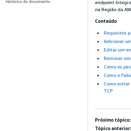
Histórico do documento
endpoint íntegro
na Região da AW
Conteúdo
Requisitos p
Adicionar u
Editar um e
Remover um 
Como os pes
Como o failo
Como evitar
TCP
Próximo tópico:
Tópico anterior