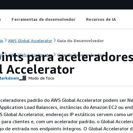
o
Ferramentas de desenvolvedor
Recursos de IA
ão
AWS Global Accelerator
Guia do Desenvolvedor
ints para aceleradore
ão
AWS Global Accelerator
Guia do Desenvolvedor
l Accelerator
arkdown
Modo de foco
aceleradores padrão do AWS Global Accelerator podem ser N
Application Load Balancers, instâncias do Amazon EC2 ou end
S Global Accelerator, endereços IP estáticos servem como u
 para clientes e, com um acelerador padrão, o Global Acceler
ego de entrada nos endpoints íntegros. O Global Accelerator d