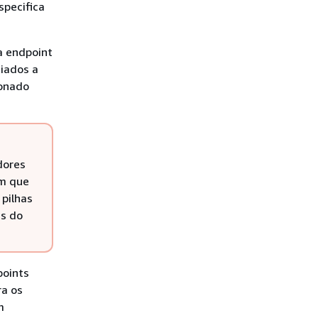
specifica
a endpoint
iados a
ionado
dores
em que
pilhas
as do
points
ra os
m