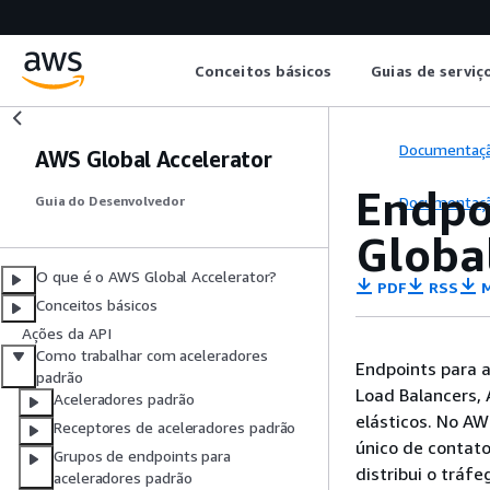
Conceitos básicos
Guias de serviç
Documentaç
AWS Global Accelerator
Endpo
Documentaç
Guia do Desenvolvedor
Globa
O que é o AWS Global Accelerator?
PDF
RSS
M
Conceitos básicos
Ações da API
Como trabalhar com aceleradores
Endpoints para 
padrão
Load Balancers, 
Aceleradores padrão
elásticos. No AW
Receptores de aceleradores padrão
único de contato
Grupos de endpoints para
distribui o tráf
aceleradores padrão