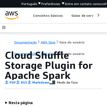
Português
Preferências
Entre em contato conosco
F
Conceitos básicos
Guias de serviço
Documentação
AWS Glue
Guia do usuário
Cloud Shuffle
Documentação
AWS Glue
Guia do usuário
Storage Plugin for
Apache Spark
PDF
RSS
Markdown
Modo de foco
Nesta página