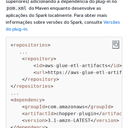
superiores) adicionando a dependência do plug-in no
do Maven enquanto desenvolve as
pom.xml
aplicações do Spark localmente. Para obter mais
informações sobre versões do Spark, consulte
Versões
do plug-in
.
<
repositories
>
   ...

<
repository
>
<
id
>
aws-glue-etl-artifacts
</
id
>
<
url
>
https://aws-glue-etl-artifac
</
repository
>
</
repositories
>
<
dependency
>
<
groupId
>
com.amazonaws
</
groupId
>
<
artifactId
>
chopper-plugin
</
artifactI
<
version
>
3.1-amzn-LATEST
</
version
>
</
dependency
>