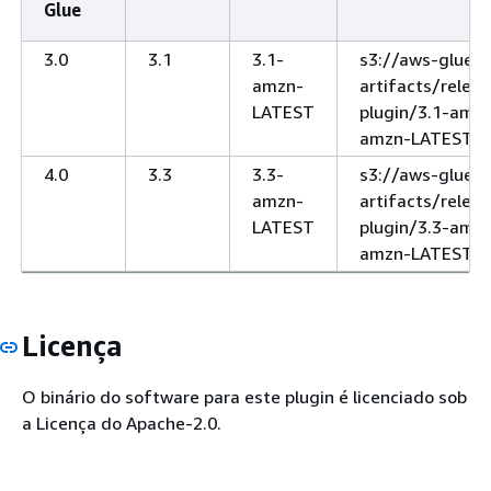
Glue
3.0
3.1
3.1-
s3://aws-glue-e
amzn-
artifacts/rele
LATEST
plugin/3.1-amzn
amzn-LATEST.ja
4.0
3.3
3.3-
s3://aws-glue-e
amzn-
artifacts/rele
LATEST
plugin/3.3-amzn
amzn-LATEST.ja
Licença
O binário do software para este plugin é licenciado sob
a Licença do Apache-2.0.