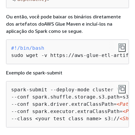
Ou então, você pode baixar os binários diretamente
dos artefatos doAWS Glue Maven e incluí-los na
aplicação do Spark como se segue.
#!/bin/bash
sudo wget -v https://aws-glue-etl-artifac
Exemplo de spark-submit
spark-submit --deploy-mode cluster \

--conf spark.shuffle.storage.s3.path=s3:/
--conf spark.driver.extraClassPath=
<Path 
--conf spark.executor.extraClassPath=
<Pat
--class <your test class name> s3://
<Shuf