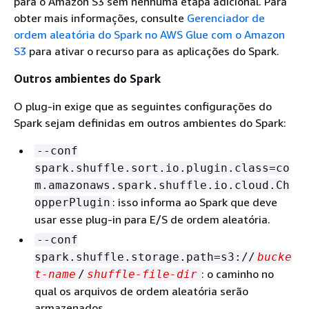
para o Amazon S3 sem nenhuma etapa adicional. Para
obter mais informações, consulte
Gerenciador de
ordem aleatória do Spark no AWS Glue com o Amazon
S3
para ativar o recurso para as aplicações do Spark.
Outros ambientes do Spark
O plug-in exige que as seguintes configurações do
Spark sejam definidas em outros ambientes do Spark:
--conf
spark.shuffle.sort.io.plugin.class=co
m.amazonaws.spark.shuffle.io.cloud.Ch
: isso informa ao Spark que deve
opperPlugin
usar esse plug-in para E/S de ordem aleatória.
--conf
spark.shuffle.storage.path=s3://
bucke
: o caminho no
t-name
/
shuffle-file-dir
qual os arquivos de ordem aleatória serão
armazenados.