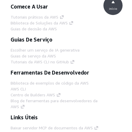
Comece A Usar
início
Tutoriais práticos da AWS
Biblioteca de Soluções da AWS
Guias de decisão da AWS
Guias De Serviço
Escolher um serviço de IA generativa
Guias de serviço da AWS
Tutoriais da AWS CLI no GitHub
Ferramentas De Desenvolvedor
Biblioteca de exemplos de código da AWS
AWS CLI
Centro de Builders AWS
Blog de ferramentas para desenvolvedores da
AWS
Links Úteis
Baixar servidor MCP de documentos da AWS