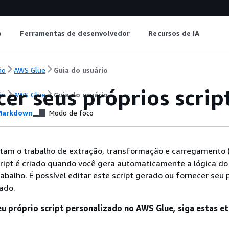
o
Ferramentas de desenvolvedor
Recursos de IA
ão
AWS Glue
Guia do usuário
er seus próprios scrip
ão
AWS Glue
Guia do usuário
arkdown
Modo de foco
utam o trabalho de extração, transformação e carregamento 
ript é criado quando você gera automaticamente a lógica do
abalho. É possível editar este script gerado ou fornecer seu 
zado.
eu próprio script personalizado no AWS Glue, siga estas e