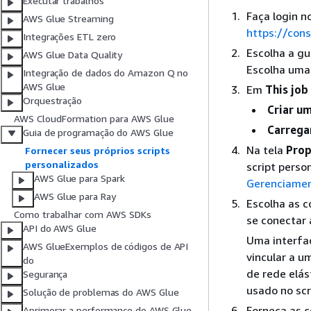
Executar trabalhos
Faça login 
AWS Glue Streaming
https://con
Integrações ETL zero
Escolha a g
AWS Glue Data Quality
Escolha uma
Integração de dados do Amazon Q no
AWS Glue
Em
This job
Orquestração
Criar u
AWS CloudFormation para AWS Glue
Carregar
Guia de programação do AWS Glue
Na tela
Prop
Fornecer seus próprios scripts
personalizados
script perso
AWS Glue para Spark
Gerenciamen
AWS Glue para Ray
Escolha as c
Como trabalhar com AWS SDKs
se conectar
API do AWS Glue
Uma interfac
AWS GlueExemplos de códigos de API
vincular a u
do
de rede elá
Segurança
usado no scr
Solução de problemas do AWS Glue
Forneça as c
Aprimorar a performance do AWS Glue