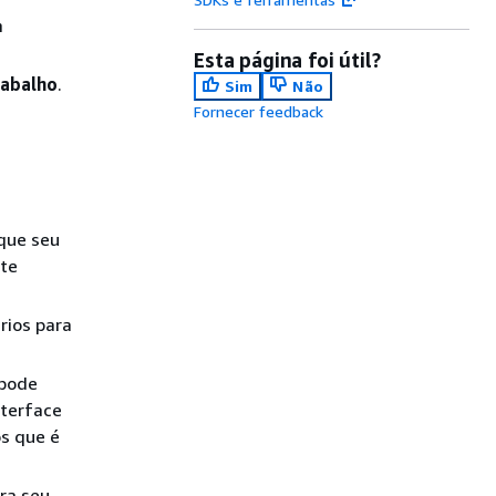
m
Esta página foi útil?
rabalho
.
Sim
Não
Fornecer feedback
que seu
lte
rios para
 pode
nterface
s que é
ara seu