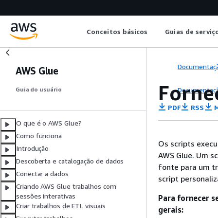
Conceitos básicos
Guias de serviç
Documentaç
AWS Glue
Fornec
Documentaç
Guia do usuário
PDF
RSS
M
O que é o AWS Glue?
Como funciona
Os scripts exec
Introdução
AWS Glue. Um sc
Descoberta e catalogação de dados
fonte para um tr
Conectar a dados
script personali
Criando AWS Glue trabalhos com
sessões interativas
Para fornecer s
Criar trabalhos de ETL visuais
gerais: