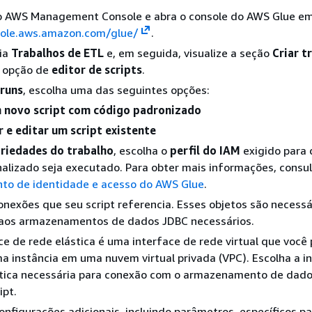
no AWS Management Console e abra o console do AWS Glue e
sole.aws.amazon.com/glue/
.
uia
Trabalhos de ETL
e, em seguida, visualize a seção
Criar t
 opção de
editor de scripts
.
 runs
, escolha uma das seguintes opções:
m novo script com código padronizado
 e editar um script existente
riedades do trabalho
, escolha o
perfil do IAM
exigido para 
nalizado seja executado. Para obter mais informações, consu
to de identidade e acesso do AWS Glue
.
onexões que seu script referencia. Esses objetos são necessá
 aos armazenamentos de dados JDBC necessários.
e de rede elástica é uma interface de rede virtual que você
ma instância em uma nuvem virtual privada (VPC). Escolha a i
stica necessária para conexão com o armazenamento de dado
ipt.
onfigurações adicionais, incluindo parâmetros, específicos p