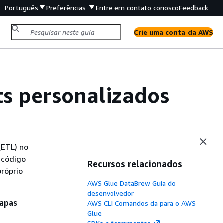
Português
Preferências
Entre em contato conosco
Feedback
Crie uma conta da AWS
ts personalizados
(ETL) no
 código
Recursos relacionados
próprio
AWS Glue DataBrew Guia do
desenvolvedor
tapas
AWS CLI Comandos da para o AWS
Glue
SDKs e ferramentas