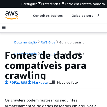
Português
Preferências
Entre em contato conosco
F
Conceitos básicos
Guias de serviço
Documentação
AWS Glue
Guia do usuário
Fontes de dados
Documentação
AWS Glue
Guia do usuário
compatíveis para
crawling
PDF
RSS
Markdown
Modo de foco
Os crawlers podem rastrear os seguintes
armazenamentos de dados baseados em arquivos e