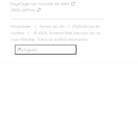
Faça login no Console da AWS
AWS re:Post
Privacidade
Termos do site
Preferências de
cookies
© 2026, Amazon Web Services, Inc. ou
suas afiliadas. Todos os direitos reservados.
Português