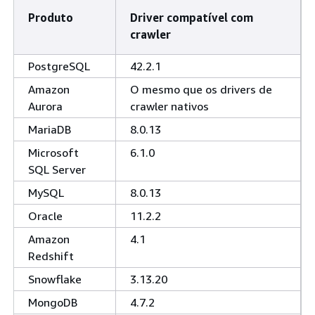
Produto
Driver compatível com
crawler
PostgreSQL
42.2.1
Amazon
O mesmo que os drivers de
Aurora
crawler nativos
MariaDB
8.0.13
Microsoft
6.1.0
SQL Server
MySQL
8.0.13
Oracle
11.2.2
Amazon
4.1
Redshift
Snowflake
3.13.20
MongoDB
4.7.2