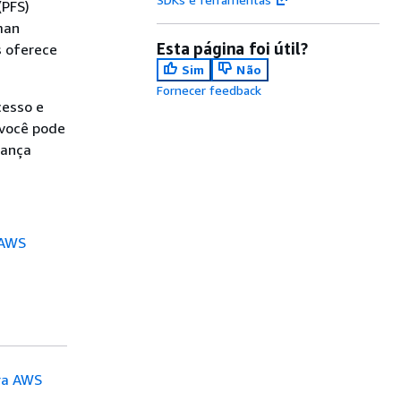
(PFS)
man
Esta página foi útil?
s oferece
Sim
Não
Fornecer feedback
cesso e
 você pode
rança
(AWS
ara AWS