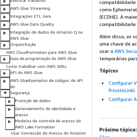
Executar trabalhos
compatibilidade 
AWS Glue Streaming
como Ephemeral D
Integrações ETL zero
(ECDHE). A maio
compatibilidade
AWS Glue Data Quality
Integração de dados do Amazon Q no
Além disso, as s
AWS Glue
uma chave de ac
Orquestração
usar o
AWS Secur
AWS CloudFormation para AWS Glue
temporárias para
Guia de programação do AWS Glue
Como trabalhar com AWS SDKs
Tópicos
API do AWS Glue
AWS GlueExemplos de códigos de API
Configurar V
do
PrivateLink)
Segurança
Configurar 
Proteção de dados
Gerenciamento de identidade e
acesso
Modelos de controle de acesso do
AWS Lake Formation
Próximo tópico:
Usar Concessão de Acesso do Amazon