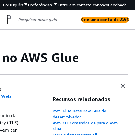
Português
Preferências
Entre em contato conosco
Feedback
Crie uma conta da AWS
a no AWS Glue
e
 Web
Recursos relacionados
AWS Glue DataBrew Guia do
 meio da
desenvolvedor
ity (TLS)
AWS CLI Comandos da para o AWS
Glue
evem ter
SDKs e ferramentas