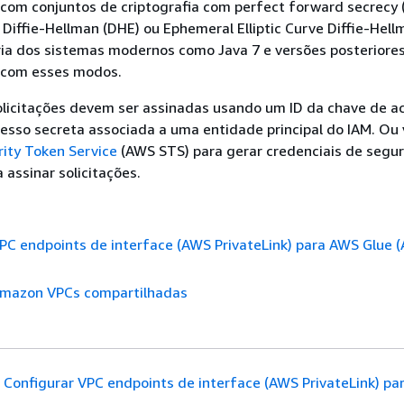
com conjuntos de criptografia com perfect forward secrecy 
iffie-Hellman (DHE) ou Ephemeral Elliptic Curve Diffie-Hell
ria dos sistemas modernos como Java 7 e versões posteriore
 com esses modos.
olicitações devem ser assinadas usando um ID da chave de a
esso secreta associada a uma entidade principal do IAM. Ou
ity Token Service
(AWS STS) para gerar credenciais de segu
 assinar solicitações.
PC endpoints de interface (AWS PrivateLink) para AWS Glue 
Amazon VPCs compartilhadas
Configurar VPC endpoints de interface (AWS PrivateLink) p