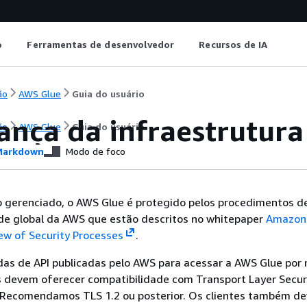
o
Ferramentas de desenvolvedor
Recursos de IA
ão
AWS Glue
Guia do usuário
ança da infraestrutur
ão
AWS Glue
Guia do usuário
arkdown
Modo de foco
 gerenciado, o AWS Glue é protegido pelos procedimentos d
de global da AWS que estão descritos no whitepaper
Amazon
ew of Security Processes
.
as de API publicadas pelo AWS para acessar a AWS Glue por
s devem oferecer compatibilidade com Transport Layer Secur
r. Recomendamos TLS 1.2 ou posterior. Os clientes também d