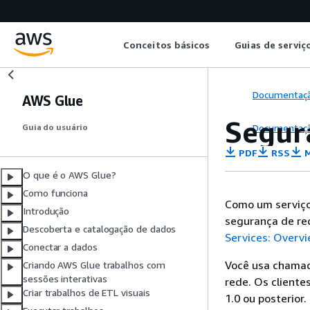
Conceitos básicos
Guias de serviç
Documentaç
AWS Glue
Segur
Documentaç
Guia do usuário
PDF
RSS
M
O que é o AWS Glue?
Como funciona
Como um serviço
Introdução
segurança de re
Descoberta e catalogação de dados
Services: Overvi
Conectar a dados
Você usa chamad
Criando AWS Glue trabalhos com
sessões interativas
rede. Os cliente
Criar trabalhos de ETL visuais
1.0 ou posterio