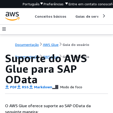
Português
Preferências
Entre em contato conosco
F
Conceitos básicos
Guias de serviço
Documentação
AWS Glue
Guia do usuário
Suporte do AWS
Documentação
AWS Glue
Guia do usuário
Glue para SAP
OData
PDF
RSS
Markdown
Modo de foco
O AWS Glue oferece suporte ao SAP OData da
seguinte maneira: