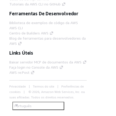
Tutoriais da AWS CLI no GitHub
Ferramentas De Desenvolvedor
Biblioteca de exemplos de código da AWS
AWS CLI
Centro de Builders AWS
Blog de ferramentas para desenvolvedores da
AWS
Links Úteis
Baixar servidor MCP de documentos da AWS
Faça login no Console da AWS
AWS re:Post
Privacidade
Termos do site
Preferências de
cookies
© 2026, Amazon Web Services, Inc. ou
suas afiliadas. Todos os direitos reservados.
Português