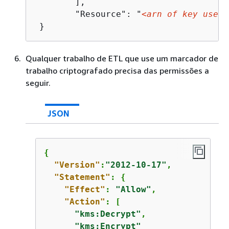
 	],

 	"Resource": "
<arn of key used 
Qualquer trabalho de ETL que use um marcador de
trabalho criptografado precisa das permissões a
seguir.
JSON
{
"Version"
:
"2012-10-17"
,

"Statement"
: 
{
"Effect"
: 
"Allow"
,

"Action"
: [

"kms:Decrypt"
,

"kms:Encrypt"