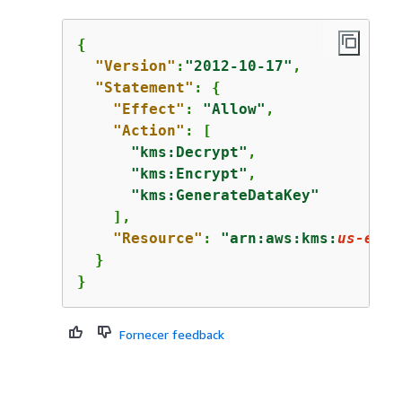
{
"Version"
:
"2012-10-17"
,

"Statement"
: 
{
"Effect"
: 
"Allow"
,

"Action"
: [

"kms:Decrypt"
,

"kms:Encrypt"
,

"kms:GenerateDataKey"
    ],

"Resource"
: 
"arn:aws:kms:
us-east
  }

}
Fornecer feedback