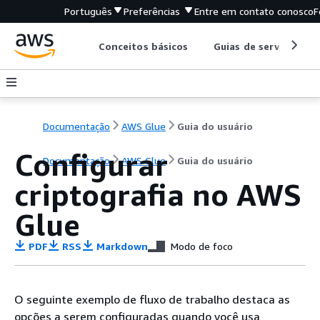
Português
Preferências
Entre em contato conosco
F
Conceitos básicos
Guias de serviço
Documentação
AWS Glue
Guia do usuário
Configurar
Documentação
AWS Glue
Guia do usuário
criptografia no AWS
Glue
PDF
RSS
Markdown
Modo de foco
O seguinte exemplo de fluxo de trabalho destaca as
opções a serem configuradas quando você usa