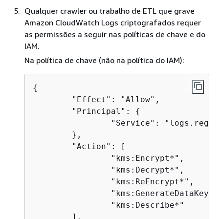
Qualquer crawler ou trabalho de ETL que grave
Amazon CloudWatch Logs criptografados requer
as permissões a seguir nas políticas de chave e do
IAM.
Na política de chave (não na política do IAM):
{
 	"Effect": "Allow",

 	"Principal": 
{
 		"Service": "logs.region.amazonaws.com"

 	},

 	"Action": [

 		"kms:Encrypt*",

 		"kms:Decrypt*",

 		"kms:ReEncrypt*",

 		"kms:GenerateDataKey*",

 		"kms:Describe*"

 	],
