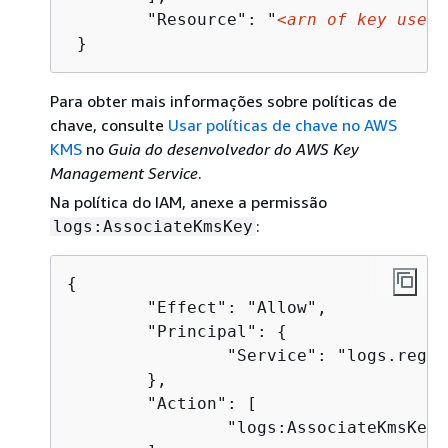
 	"Resource": "
<arn of key used 
Para obter mais informações sobre políticas de
chave, consulte
Usar políticas de chave no AWS
KMS
no
Guia do desenvolvedor do AWS Key
Management Service
.
Na política do IAM, anexe a permissão
:
logs:AssociateKmsKey
{
 	"Effect": "Allow",

 	"Principal": 
{
 		"Service": "logs.region.amazonaws.com"

 	},

 	"Action": [

 		"logs:AssociateKmsKey"
