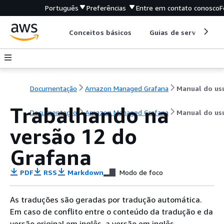
Português
Preferências
Entre em contato conosco
F
Conceitos básicos
Guias de serviço
Documentação
Amazon Managed Grafana
Trabalhando na
Documentação
Amazon Managed Grafana
Manual do us
versão 12 do
Grafana
PDF
RSS
Markdown
Modo de foco
As traduções são geradas por tradução automática.
Em caso de conflito entre o conteúdo da tradução e da
versão original em inglês, a versão em inglês