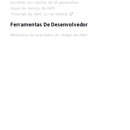
Escolher um serviço de IA generativa
Guias de serviço da AWS
Tutoriais da AWS CLI no GitHub
Ferramentas De Desenvolvedor
Biblioteca de exemplos de código da AWS
AWS CLI
Centro de Builders AWS
Blog de ferramentas para desenvolvedores da
AWS
Links Úteis
Baixar servidor MCP de documentos da AWS
Faça login no Console da AWS
AWS re:Post
Privacidade
Termos do site
Preferências de
cookies
© 2026, Amazon Web Services, Inc. ou
suas afiliadas. Todos os direitos reservados.
Português