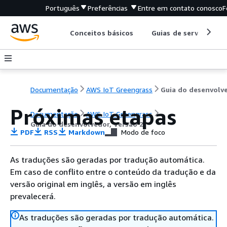
Português
Preferências
Entre em contato conosco
F
Conceitos básicos
Guias de serviço
Documentação
AWS IoT Greengrass
Próximas etapas
Documentação
AWS IoT Greengrass
Guia do desenvolvedor, Versão 2
PDF
RSS
Markdown
Modo de foco
As traduções são geradas por tradução automática.
Em caso de conflito entre o conteúdo da tradução e da
versão original em inglês, a versão em inglês
prevalecerá.
As traduções são geradas por tradução automática.