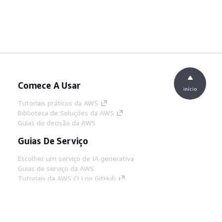
Comece A Usar
início
Tutoriais práticos da AWS
Biblioteca de Soluções da AWS
Guias de decisão da AWS
Guias De Serviço
Escolher um serviço de IA generativa
Guias de serviço da AWS
Tutoriais da AWS CLI no GitHub
Ferramentas De Desenvolvedor
Biblioteca de exemplos de código da AWS