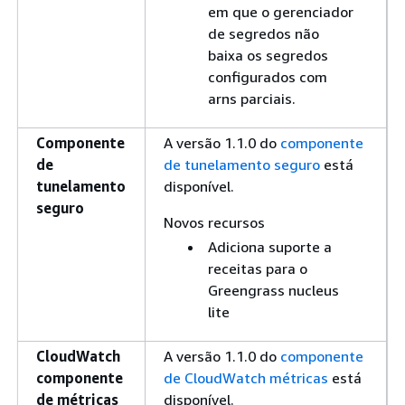
em que o gerenciador
de segredos não
baixa os segredos
configurados com
arns parciais.
Componente
A versão 1.1.0 do
componente
de
de tunelamento seguro
está
tunelamento
disponível.
seguro
Novos recursos
Adiciona suporte a
receitas para o
Greengrass nucleus
lite
CloudWatch
A versão 1.1.0 do
componente
componente
de CloudWatch métricas
está
de métricas
disponível.