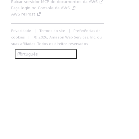
Baixar servidor MCP de documentos da AWS
Faça login no Console da AWS
AWS re:Post
Privacidade
Termos do site
Preferências de
cookies
© 2026, Amazon Web Services, Inc. ou
suas afiliadas. Todos os direitos reservados.
Português