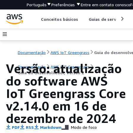
Português
Preferências
Entre em contato conosco
F
Conceitos básicos
Guias de serviço
Documentação
AWS IoT Greengrass
Versão: atualização
Documentação
AWS IoT Greengrass
Guia do desenvolvedor, Versão 2
do software AWS
IoT Greengrass Core
v2.14.0 em 16 de
dezembro de 2024
PDF
RSS
Markdown
Modo de foco