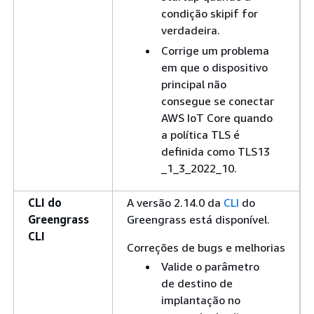
condição skipif for
verdadeira.
Corrige um problema
em que o dispositivo
principal não
consegue se conectar
AWS IoT Core quando
a política TLS é
definida como TLS13
_1_3_2022_10.
CLI do
A versão 2.14.0 da
CLI
do
Greengrass
Greengrass está disponível.
CLI
Correções de bugs e melhorias
Valide o parâmetro
de destino de
implantação no