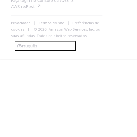
Faça login no Console da AWS
AWS re:Post
Privacidade
Termos do site
Preferências de
cookies
© 2026, Amazon Web Services, Inc. ou
suas afiliadas. Todos os direitos reservados.
Português