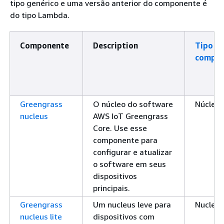
tipo genérico e uma versão anterior do componente é
do tipo Lambda.
Componente
Description
Tipo d
compon
Greengrass
O núcleo do software
Núcleo
nucleus
AWS IoT Greengrass
Core. Use esse
componente para
configurar e atualizar
o software em seus
dispositivos
principais.
Greengrass
Um nucleus leve para
Nucleus
nucleus lite
dispositivos com