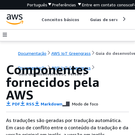
Português
Preferências
Entre em contato conosco
F
Conceitos básicos
Guias de serviço
Documentação
AWS IoT Greengrass
Componentes
Documentação
AWS IoT Greengrass
Guia do desenvolvedor, Versão 2
fornecidos pela
AWS
PDF
RSS
Markdown
Modo de foco
As traduções são geradas por tradução automática.
Em caso de conflito entre o conteúdo da tradução e da
versão original em inglês, a versão em inglês