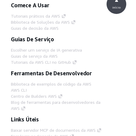
Comece A Usar
início
Tutoriais práticos da AWS
Biblioteca de Soluções da AWS
Guias de decisão da AWS
Guias De Serviço
Escolher um serviço de IA generativa
Guias de serviço da AWS
Tutoriais da AWS CLI no GitHub
Ferramentas De Desenvolvedor
Biblioteca de exemplos de código da AWS
AWS CLI
Centro de Builders AWS
Blog de ferramentas para desenvolvedores da
AWS
Links Úteis
Baixar servidor MCP de documentos da AWS