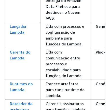
entrega do Amazon
Data Firehose para
destinos no Nuvem
AWS.
Lançador
Lida com processos e
Genéric
Lambda
configuração de
ambiente para
funções do Lambda.
Gerente do
Lida com
Plug-in
Lambda
comunicação entre
processos e
escalabilidade para
funções do Lambda.
Runtimes do
Fornece artefatos
Genéric
Lambda
para cada runtime do
Lambda.
Roteador de
Gerencia assinaturas
Genéric
assinatura
para funções Lambda