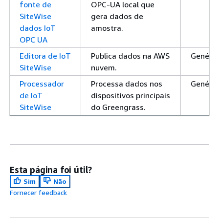
fonte de
OPC-UA local que
SiteWise
gera dados de
dados IoT
amostra.
OPC UA
Editora de IoT
Publica dados na AWS
Genéric
SiteWise
nuvem.
Processador
Processa dados nos
Genéric
de IoT
dispositivos principais
SiteWise
do Greengrass.
Esta página foi útil?
Sim
Não
Fornecer feedback