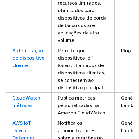
recursos limitados,
otimizados para
dispositivos de borda
de baixo custo e
aplicações de alto
volume
Autenticação
Permite que
Plug-in
do dispositivo
dispositivos IoT
cliente
locais, chamados de
dispositivos clientes,
se conectem ao
dispositivo principal.
CloudWatch
Publica métricas
Genéric
métricas
personalizadas na
Lambd
Amazon CloudWatch.
AWS IoT
Notifica os
Genéric
Device
administradores
Lambd
Defender
sobre alterações no