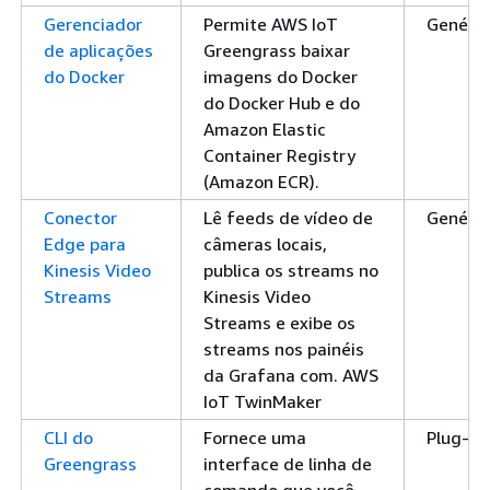
Gerenciador
Permite AWS IoT
Genéric
de aplicações
Greengrass baixar
do Docker
imagens do Docker
do Docker Hub e do
Amazon Elastic
Container Registry
(Amazon ECR).
Conector
Lê feeds de vídeo de
Genéric
Edge para
câmeras locais,
Kinesis Video
publica os streams no
Streams
Kinesis Video
Streams e exibe os
streams nos painéis
da Grafana com. AWS
IoT TwinMaker
CLI do
Fornece uma
Plug-in
Greengrass
interface de linha de