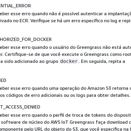
ENTIAL_ERROR
eber esse erro quando não é possível autenticar a implanta
ivado no ECR. Verifique se há um erro específico no log e repi
HORIZED_FOR_DOCKER
eber esse erro quando o usuário do Greengrass não está aut
er. Certifique-se de que você execute o Greengrass como roo
ha sido adicionado ao grupo
. Em seguida, repita a
docker
IED
eber esse erro quando uma operação do Amazon S3 retorna o
os códigos de erro adicionais ou os logs para obter detalhes.
T_ACCESS_DENIED
eber esse erro quando o perfil de troca de tokens do disposit
 software de núcleo do AWS IoT Greengrass faça download 
omponente pelo URL do objeto do S3, que você especifica na