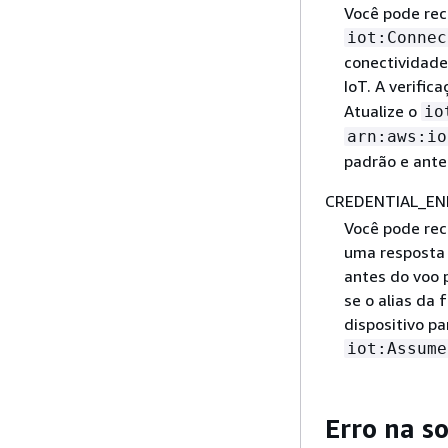
Você pode rec
iot:Connec
conectividade
IoT. A verific
Atualize o
io
arn:aws:io
padrão e anter
CREDENTIAL_EN
Você pode rec
uma resposta 
antes do voo 
se o alias da 
dispositivo pa
iot:Assume
Erro na so