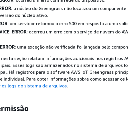
ERROR
: ocorreu um erro com a rede do dispositivo.
RROR
: o núcleo do Greengrass não localizou um componente
versão do núcleo ativo.
ROR
: um servidor retornou o erro 500 em resposta a uma soli
VICE_ERROR
: ocorreu um erro com o serviço de nuvem do A
ERROR
: uma exceção não verificada foi lançada pelo compon
 nesta seção relatam informações adicionais nos registros 
ipais. Esses logs são armazenados no sistema de arquivos lo
cipal. Há registros para o software AWS IoT Greengrass princi
individual. Para obter informações sobre como acessar os l
 os logs do sistema de arquivos
.
ermissão