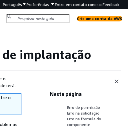
Português
Preferências
Entre em contato conosco
Feedback
Crie uma conta da AWS
s de implantação
e o
alecerá.
Nesta página
tre o
Erro de permissão
Erro na solicitação
Erro na fórmula do
problemas
componente