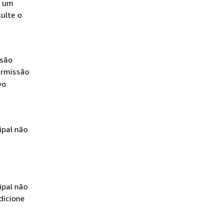
a um
ulte o
ssão
ermissão
vo
ipal não
ipal não
dicione