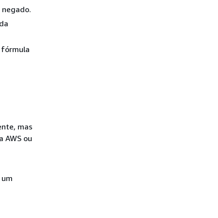
i negado.
 da
 fórmula
ente, mas
la AWS ou
e um
.