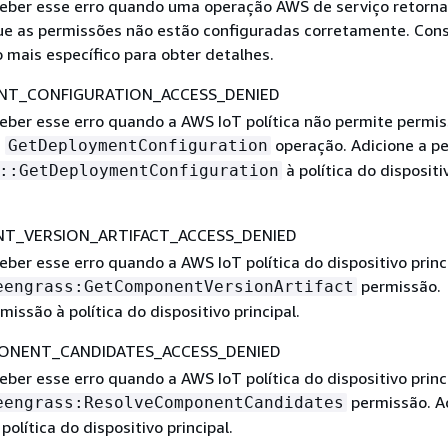
eber esse erro quando uma operação AWS de serviço retorn
ue as permissões não estão configuradas corretamente. Cons
 mais específico para obter detalhes.
NT_CONFIGURATION_ACCESS_DENIED
eber esse erro quando a AWS IoT política não permite permi
a
operação. Adicione a p
GetDeploymentConfiguration
à política do dispositi
::GetDeploymentConfiguration
T_VERSION_ARTIFACT_ACCESS_DENIED
ber esse erro quando a AWS IoT política do dispositivo princ
permissão.
eengrass:GetComponentVersionArtifact
missão à política do dispositivo principal.
ONENT_CANDIDATES_ACCESS_DENIED
ber esse erro quando a AWS IoT política do dispositivo princ
permissão. A
eengrass:ResolveComponentCandidates
política do dispositivo principal.