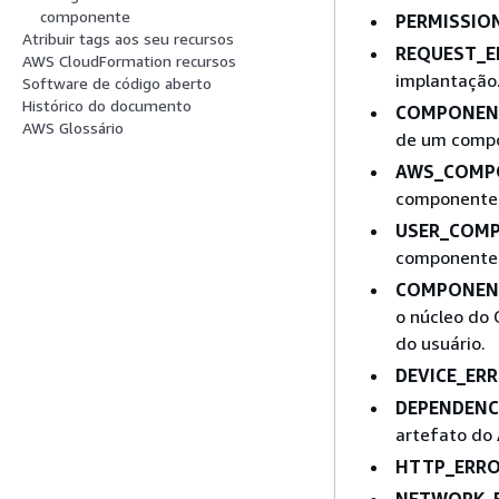
componente
PERMISSIO
Atribuir tags aos seu recursos
REQUEST_E
AWS CloudFormation recursos
implantação
Software de código aberto
Histórico do documento
COMPONENT
AWS Glossário
de um comp
AWS_COMP
componente 
USER_COM
componente 
COMPONEN
o núcleo do
do usuário.
DEVICE_ER
DEPENDENC
artefato do
HTTP_ERR