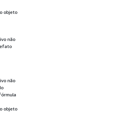
o objeto
ivo não
efato
ivo não
do
 fórmula
o objeto