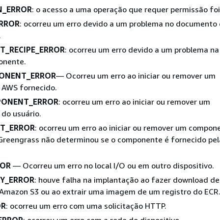
N_ERROR
: o acesso a uma operação que requer permissão fo
RROR
: ocorreu um erro devido a um problema no documento
.
_RECIPE_ERROR
: ocorreu um erro devido a um problema na
onente.
ONENT_ERROR
— Ocorreu um erro ao iniciar ou remover um
AWS fornecido.
PONENT_ERROR
: ocorreu um erro ao iniciar ou remover um
do usuário.
T_ERROR
: ocorreu um erro ao iniciar ou remover um compon
 Greengrass não determinou se o componente é fornecido pe
ROR
— Ocorreu um erro no local I/O ou em outro dispositivo.
Y_ERROR
: houve falha na implantação ao fazer download d
 Amazon S3 ou ao extrair uma imagem de um registro do ECR
OR
: ocorreu um erro com uma solicitação HTTP.