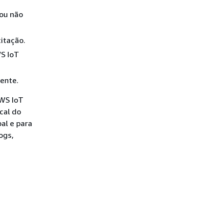
 ou não
citação.
WS IoT
ente.
AWS IoT
cal do
pal e para
ogs,