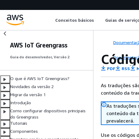
Conceitos básicos
Guias de serviç
Documentaç
AWS IoT Greengrass
Códig
Documentaç
Guia do desenvolvedor, Versão 2
PDF
RSS
M
O que é AWS IoT Greengrass?
As traduções são
Novidades da versão 2
conteúdo da trad
Migrar da versão 1
Introdução
As traduções 
Como configurar dispositivos principais
conteúdo da tr
do Greengrass
prevalecerá.
Tutoriais
Componentes
Use os códigos d