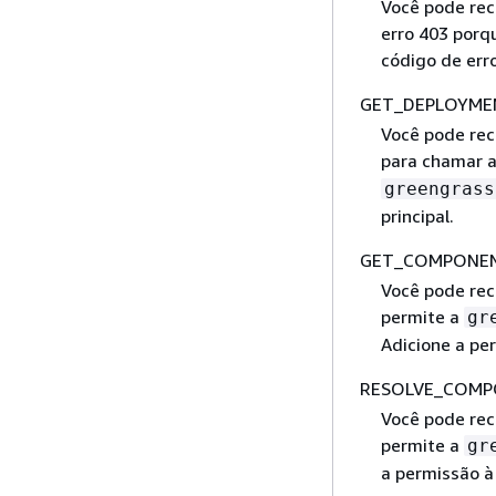
Você pode rec
erro 403 porq
código de erro
GET_DEPLOYME
Você pode rec
para chamar 
greengrass
principal.
GET_COMPONEN
Você pode rece
permite a
gr
Adicione a per
RESOLVE_COMP
Você pode rece
permite a
gr
a permissão à 