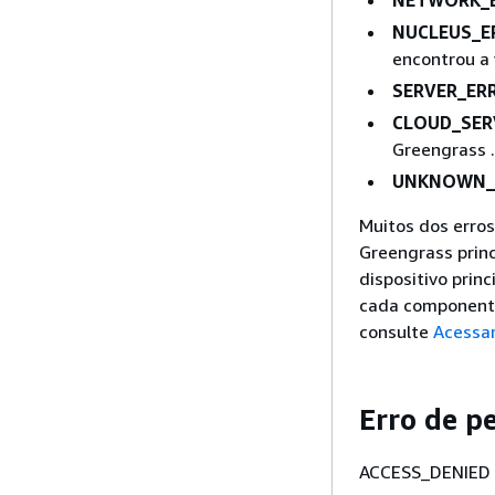
NETWORK_
NUCLEUS_E
encontrou a 
SERVER_ER
CLOUD_SER
Greengrass .
UNKNOWN_
Muitos dos erros
Greengrass princ
dispositivo prin
cada componente 
consulte
Acessar
Erro de p
ACCESS_DENIED