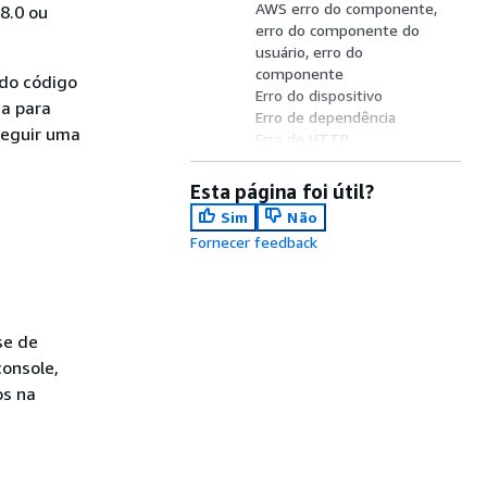
AWS erro do componente,
8.0 ou
erro do componente do
usuário, erro do
componente
 do código
Erro do dispositivo
ia para
Erro de dependência
seguir uma
Erro de HTTP
Erro de rede
Erro do núcleo
Esta página foi útil?
Erro de servidor
Sim
Não
Erro de serviço de nuvem
Fornecer feedback
Erros genéricos
Erro desconhecido
se de
console,
os na