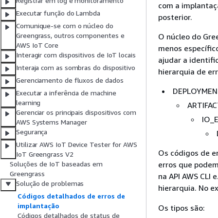
Registrar em log e monitoramento
com a implantaç
Executar função do Lambda
posterior.
Comunique-se com o núcleo do
Greengrass, outros componentes e
O núcleo do Gre
AWS IoT Core
menos específico
Interagir com dispositivos de IoT locais
ajudar a identif
Interaja com as sombras do dispositivo
hierarquia de err
Gerenciamento de fluxos de dados
DEPLOYMEN
Executar a inferência de machine
learning
ARTIFA
Gerenciar os principais dispositivos com
IO_
AWS Systems Manager
Segurança
Utilizar AWS IoT Device Tester for AWS
Os códigos de er
IoT Greengrass V2
erros que podem 
Soluções de IoT baseadas em
Greengrass
na API AWS CLI e
Solução de problemas
hierarquia. No e
Códigos detalhados de erros de
implantação
Os tipos são:
Códigos detalhados de status de