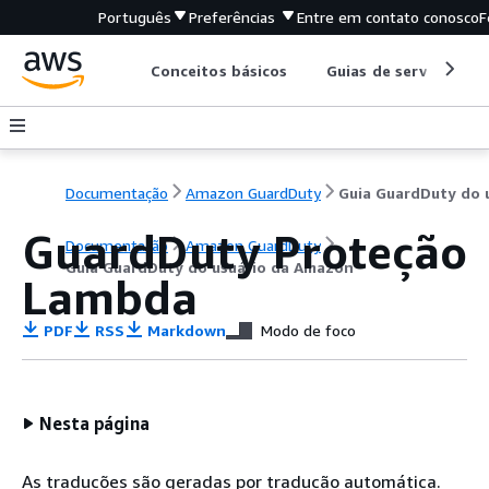
Português
Preferências
Entre em contato conosco
F
Conceitos básicos
Guias de serviço
Documentação
Amazon GuardDuty
GuardDuty Proteção
Documentação
Amazon GuardDuty
Guia GuardDuty do usuário da Amazon
Lambda
PDF
RSS
Markdown
Modo de foco
Nesta página
As traduções são geradas por tradução automática.