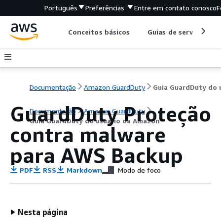
Português
Preferências
Entre em contato conosco
F
Conceitos básicos
Guias de serviço
Documentação
Amazon GuardDuty
GuardDuty Proteção
Documentação
Amazon GuardDuty
Guia GuardDuty do usuário da Amazon
contra malware
para AWS Backup
PDF
RSS
Markdown
Modo de foco
Nesta página