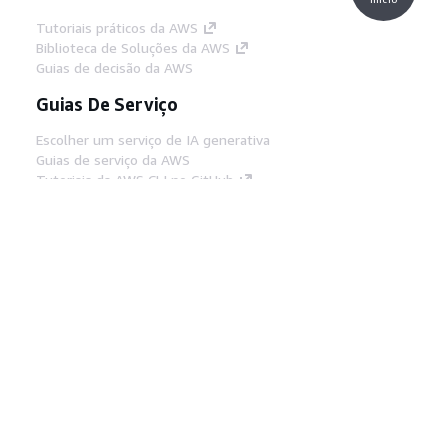
Tutoriais práticos da AWS
Biblioteca de Soluções da AWS
Guias de decisão da AWS
Guias De Serviço
Escolher um serviço de IA generativa
Guias de serviço da AWS
Tutoriais da AWS CLI no GitHub
Ferramentas De Desenvolvedor
Biblioteca de exemplos de código da AWS
AWS CLI
Centro de Builders AWS
Blog de ferramentas para desenvolvedores da
AWS
Links Úteis
Baixar servidor MCP de documentos da AWS
Faça login no Console da AWS
AWS re:Post