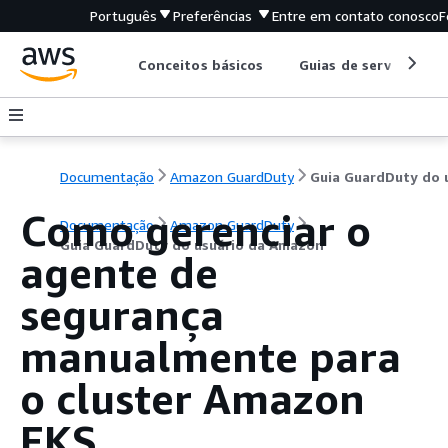
Português
Preferências
Entre em contato conosco
F
Conceitos básicos
Guias de serviço
Documentação
Amazon GuardDuty
Como gerenciar o
Documentação
Amazon GuardDuty
Guia GuardDuty do usuário da Amazon
agente de
segurança
manualmente para
o cluster Amazon
EKS