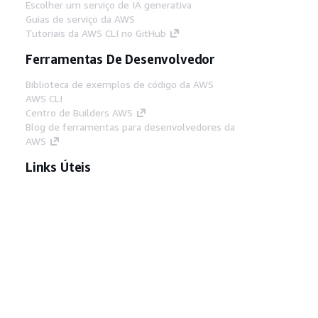
Escolher um serviço de IA generativa
Guias de serviço da AWS
Tutoriais da AWS CLI no GitHub
Ferramentas De Desenvolvedor
Biblioteca de exemplos de código da AWS
AWS CLI
Centro de Builders AWS
Blog de ferramentas para desenvolvedores da
AWS
Links Úteis
Baixar servidor MCP de documentos da AWS
Faça login no Console da AWS
AWS re:Post
Privacidade
Termos do site
Preferências de
cookies
© 2026, Amazon Web Services, Inc. ou
suas afiliadas. Todos os direitos reservados.
Português