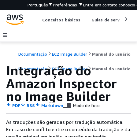
Português
Preferências
Entre em contato conosco
F
Conceitos básicos
Guias de serviço
Documentação
EC2 Image Builder
Manual do usuário
Integração do
Documentação
EC2 Image Builder
Manual do usuário
Amazon Inspector
no Image Builder
PDF
RSS
Markdown
Modo de foco
As traduções são geradas por tradução automática.
Em caso de conflito entre o conteúdo da tradução e da
versão original em inglês, a versão em inglês