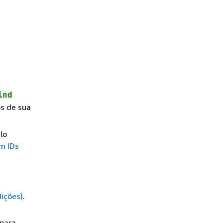
ind
os de sua
lo
om IDs
ições)
.
para