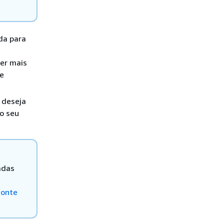
da para
e
er mais
te
ê deseja
o seu
adas
fonte