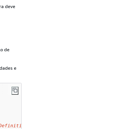
ra deve
lo de
edades e
Definition