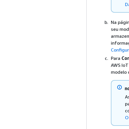
D
Na págin
seu mode
armazena
informaç
Configu
Para
Con
AWS IoT 
modelo d
n
A
p
c
O