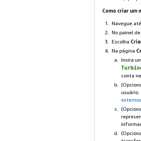
Como criar um m
Navegue at
No painel d
Escolha
Cria
Na página
C
Insira 
Turbin
conta ne
(Opciona
usuário
externo
(Opciona
represen
informa
(Opciona
transfo