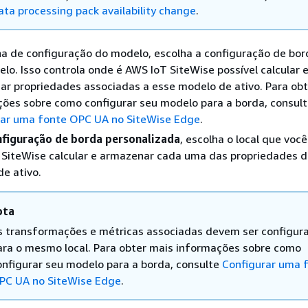
ata processing pack availability change
.
a de configuração do modelo, escolha a configuração de bor
lo. Isso controla onde é AWS IoT SiteWise possível calcular 
r propriedades associadas a esse modelo de ativo. Para obt
ões sobre como configurar seu modelo para a borda, consul
rar uma fonte OPC UA no SiteWise Edge
.
figuração de borda personalizada
, escolha o local que voc
SiteWise calcular e armazenar cada uma das propriedades d
e ativo.
ota
s transformações e métricas associadas devem ser configur
ara o mesmo local. Para obter mais informações sobre como
onfigurar seu modelo para a borda, consulte
Configurar uma 
PC UA no SiteWise Edge
.