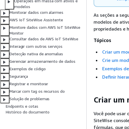
Operações em massa com ativos e
modelos
Monitorar dados com alarmes
As seções a segu
AWS IoT SiteWise Assistente
modelos de ativ
Monitore dados com AWS IoT SiteWise
propriedades e h
Monitor
Consultar dados de AWS IoT SiteWise
Tópicos
Interagir com outros serviços
Criar um mod
Detecção nativa de anomalias
Crie um mode
Gerenciar armazenamento de dados
Exemplos de
Exemplos de código
Segurança
Definir hier
Registrar e monitorar
Marcar com tag os recursos do
Criar um 
Solução de problemas
Endpoints e cotas
Histórico do documento
Você pode usar o
SiteWise consol
fórmulas, que po