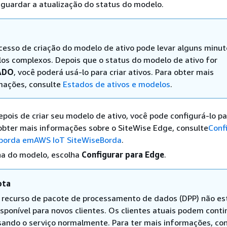
guardar a atualização do status do modelo.
cesso de criação do modelo de ativo pode levar alguns minut
os complexos. Depois que o status do modelo de ativo for
ADO
, você poderá usá-lo para criar ativos. Para obter mais
mações, consulte
Estados de ativos e modelos
.
epois de criar seu modelo de ativo, você pode configurá-lo pa
obter mais informações sobre o SiteWise Edge, consulte
Conf
 borda emAWS IoT SiteWiseBorda
.
na do modelo, escolha
Configurar para Edge
.
ota
 recurso de pacote de processamento de dados (DPP) não es
isponível para novos clientes. Os clientes atuais podem conti
sando o serviço normalmente. Para ter mais informações, co