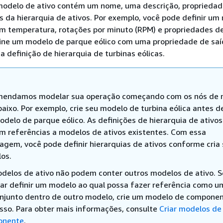
 modelo de ativo contém um nome, uma descrição, propriedad
es da hierarquia de ativos. Por exemplo, você pode definir u
om temperatura, rotações por minuto (RPM) e propriedades de
fine um modelo de parque eólico com uma propriedade de saí
a definição de hierarquia de turbinas eólicas.
endamos modelar sua operação começando com os nós de n
aixo. Por exemplo, crie seu modelo de turbina eólica antes de
odelo de parque eólico. As definições de hierarquia de ativos
m referências a modelos de ativos existentes. Com essa
agem, você pode definir hierarquias de ativos conforme cria
os.
delos de ativo não podem conter outros modelos de ativo. S
sar definir um modelo ao qual possa fazer referência como u
njunto dentro de outro modelo, crie um modelo de compone
isso. Para obter mais informações, consulte
Criar modelos de
onente
.