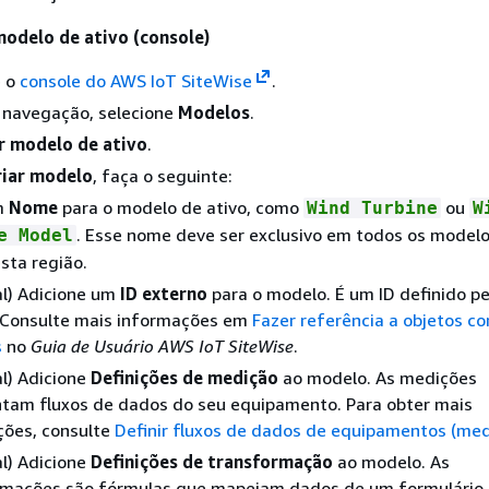
odelo de ativo (console)
é o
console do AWS IoT SiteWise
.
e navegação, selecione
Modelos
.
r modelo de ativo
.
riar modelo
, faça o seguinte:
um
Nome
para o modelo de ativo, como
ou
Wind Turbine
W
. Esse nome deve ser exclusivo em todos os model
e Model
sta região.
l) Adicione um
ID externo
para o modelo. É um ID definido pe
. Consulte mais informações em
Fazer referência a objetos c
s
no
Guia de Usuário AWS IoT SiteWise
.
l) Adicione
Definições de medição
ao modelo. As medições
tam fluxos de dados do seu equipamento. Para obter mais
ções, consulte
Definir fluxos de dados de equipamentos (med
l) Adicione
Definições de transformação
ao modelo. As
rmações são fórmulas que mapeiam dados de um formulário 