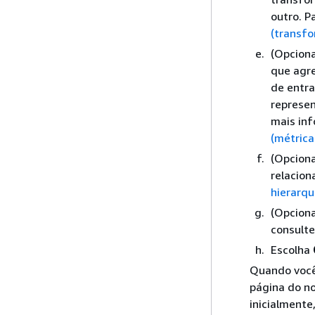
outro. P
(transf
(Opciona
que agr
de entra
represen
mais in
(métrica
(Opciona
relacion
hierarqu
(Opciona
consult
Escolha
Quando você 
página do n
inicialmente