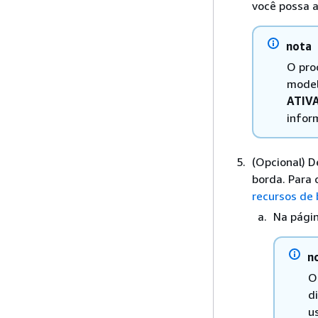
você possa a
nota
O pro
model
ATIV
infor
(Opcional) D
borda. Para 
recursos de
Na pági
n
O
d
u