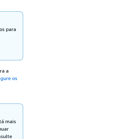
os para
ra a
igure os
tá mais
nuar
nsulte