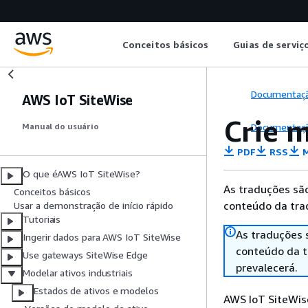
Conceitos básicos
Guias de serviç
Documentaç
AWS IoT SiteWise
Crie 
Documentaç
Manual do usuário
PDF
RSS
M
O que éAWS IoT SiteWise?
As traduções são
Conceitos básicos
conteúdo da trad
Usar a demonstração de início rápido
Tutoriais
As traduções 
Ingerir dados para AWS IoT SiteWise
conteúdo da tr
Use gateways SiteWise Edge
prevalecerá.
Modelar ativos industriais
Estados de ativos e modelos
AWS IoT SiteWis