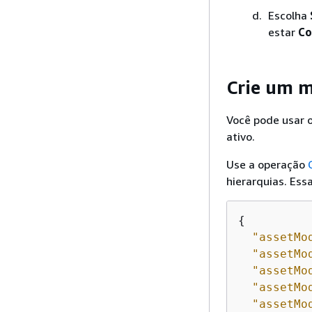
Escolha
estar
Co
Crie um m
Você pode usar 
ativo.
Use a operação
hierarquias. Ess
{
"assetMo
"assetMo
"assetMo
"assetMo
"assetMo