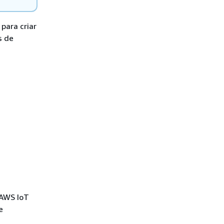
para criar
s de
 AWS IoT
e