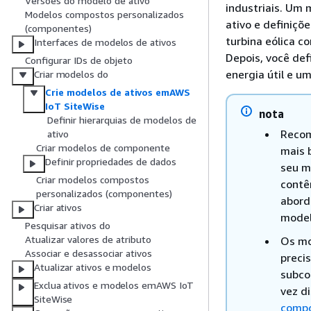
Versões do modelo de ativo
industriais. Um
Modelos compostos personalizados
ativo e definiçõ
(componentes)
turbina eólica c
Interfaces de modelos de ativos
Depois, você de
Configurar IDs de objeto
energia útil e um
Criar modelos do
Crie modelos de ativos emAWS
IoT SiteWise
nota
Definir hierarquias de modelos de
Recom
ativo
Criar modelos de componente
mais b
Definir propriedades de dados
seu m
Criar modelos compostos
contê
personalizados (componentes)
abord
Criar ativos
model
Pesquisar ativos do
Atualizar valores de atributo
Os mo
Associar e desassociar ativos
preci
Atualizar ativos e modelos
subco
Exclua ativos e modelos emAWS IoT
vez d
SiteWise
comp