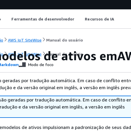
o
Ferramentas de desenvolvedor
Recursos de IA
ão
AWS IoT SiteWise
Manual do usuário
modelos de ativos emA
ão
AWS IoT SiteWise
Manual do usuário
arkdown
Modo de foco
 geradas por tradução automática. Em caso de conflito entr
ução e da versão original em inglês, a versão em inglês prev
são geradas por tradução automática. Em caso de conflito en
adução e da versão original em inglês, a versão em inglês
emodelos de ativos impulsionam a padronização de seus da