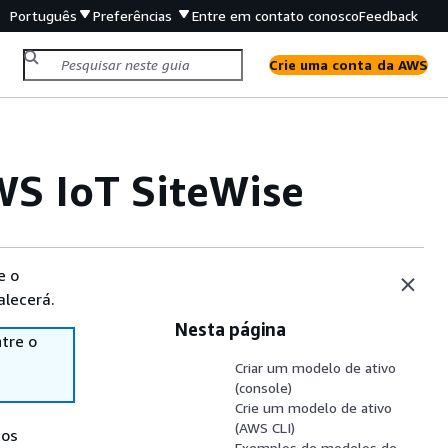
Português
Preferências
Entre em contato conosco
Feedback
Crie uma conta da AWS
WS IoT SiteWise
e o
alecerá.
Nesta página
tre o
Criar um modelo de ativo
(console)
Crie um modelo de ativo
(AWS CLI)
dos
Exemplos de modelos de