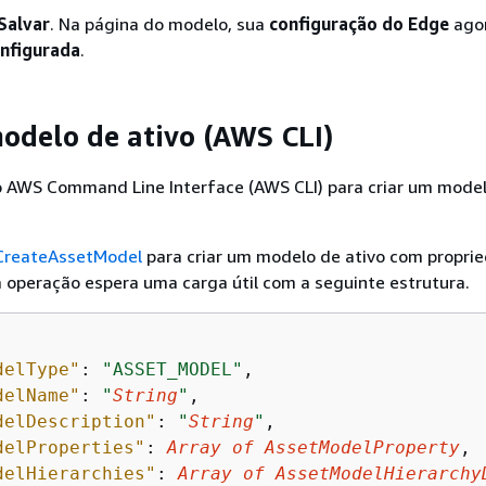
Salvar
. Na página do modelo, sua
configuração do Edge
ago
nfigurada
.
odelo de ativo (AWS CLI)
o AWS Command Line Interface (AWS CLI) para criar um mode
CreateAssetModel
para criar um modelo de ativo com propri
a operação espera uma carga útil com a seguinte estrutura.
delType"
: 
"ASSET_MODEL"
,

delName"
: 
"
String
"
,

delDescription"
: 
"
String
"
,

delProperties"
: 
Array of AssetModelProperty
,

delHierarchies"
: 
Array of AssetModelHierarchy