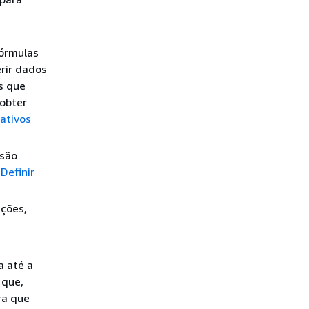
fórmulas
rir dados
s que
obter
ativos
 são
e
Definir
ações,
a até a
 que,
ra que