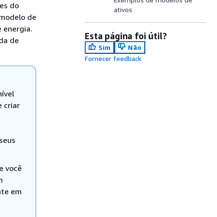
es do
ativos
m modelo de
 energia.
Esta página foi útil?
da de
Sim
Não
Fornecer feedback
ível
 criar
 seus
e você
m
nte em