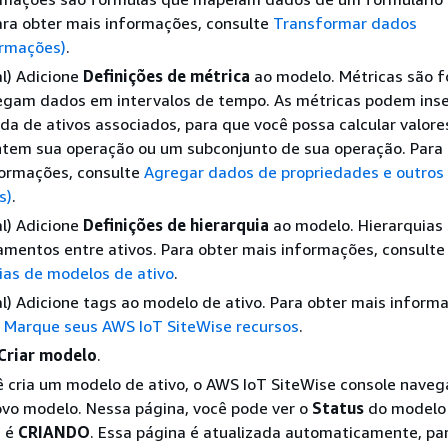
ara obter mais informações, consulte
Transformar dados
ormações)
.
l) Adicione
Definições de métrica
ao modelo. Métricas são 
egam dados em intervalos de tempo. As métricas podem inse
da de ativos associados, para que você possa calcular valore
tem sua operação ou um subconjunto de sua operação. Para 
formações, consulte
Agregar dados de propriedades e outros 
s)
.
l) Adicione
Definições de hierarquia
ao modelo. Hierarquias
amentos entre ativos. Para obter mais informações, consult
ias de modelos de ativo
.
l) Adicione tags ao modelo de ativo. Para obter mais inform
e
Marque seus AWS IoT SiteWise recursos
.
Criar modelo
.
cria um modelo de ativo, o AWS IoT SiteWise console naveg
ovo modelo. Nessa página, você pode ver o
Status
do modelo
, é
CRIANDO
. Essa página é atualizada automaticamente, pa