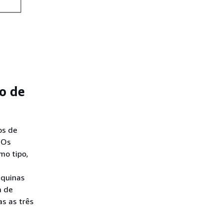
o de
os de
 Os
mo tipo,
áquinas
a de
s as três