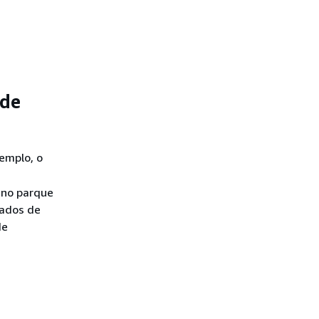
 de
emplo, o
 no parque
dados de
de