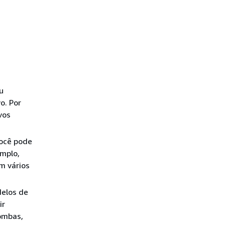
u
o. Por
vos
você pode
emplo,
m vários
elos de
ir
ombas,