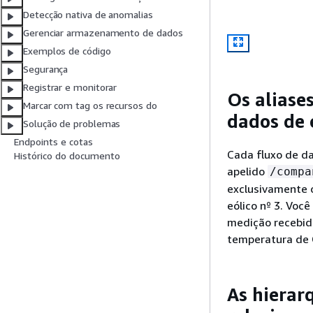
Detecção nativa de anomalias
Gerenciar armazenamento de dados
Exemplos de código
Segurança
Registrar e monitorar
Os aliase
Marcar com tag os recursos do
dados de
Solução de problemas
Endpoints e cotas
Cada fluxo de da
Histórico do documento
apelido
/compa
exclusivamente 
eólico nº 3. Voc
medição recebid
temperatura de 
As hierar