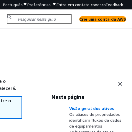
Português
Preferências
Entre em contato conosco
Feedback
Crie uma conta da AWS
e o
alecerá.
Nesta página
tre o
Visão geral dos ativos
Os aliases de propriedades
identificam fluxos de dados
de equipamentos
As hierarquias de ativos