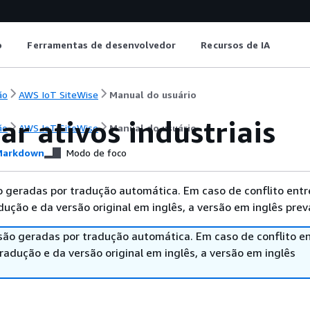
o
Ferramentas de desenvolvedor
Recursos de IA
ão
AWS IoT SiteWise
Manual do usuário
r ativos industriais
ão
AWS IoT SiteWise
Manual do usuário
arkdown
Modo de foco
 geradas por tradução automática. Em caso de conflito entr
ução e da versão original em inglês, a versão em inglês prev
são geradas por tradução automática. Em caso de conflito en
adução e da versão original em inglês, a versão em inglês