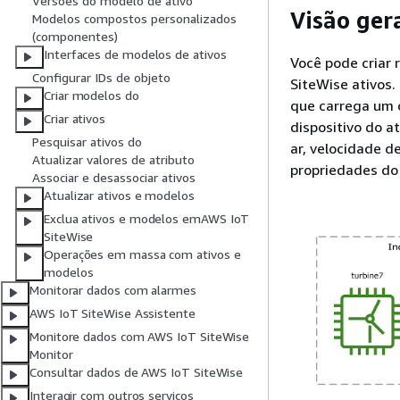
Versões do modelo de ativo
Visão ger
Modelos compostos personalizados
(componentes)
Interfaces de modelos de ativos
Você pode criar 
Configurar IDs de objeto
SiteWise ativos
Criar modelos do
que carrega um 
Criar ativos
dispositivo do a
Pesquisar ativos do
ar, velocidade d
Atualizar valores de atributo
propriedades do 
Associar e desassociar ativos
Atualizar ativos e modelos
Exclua ativos e modelos emAWS IoT
SiteWise
Operações em massa com ativos e
modelos
Monitorar dados com alarmes
AWS IoT SiteWise Assistente
Monitore dados com AWS IoT SiteWise
Monitor
Consultar dados de AWS IoT SiteWise
Interagir com outros serviços