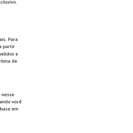
clusivo.
ais. Para
 partir
pelidos e
rbina de
o nesse
uando você
m base em