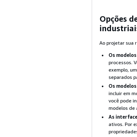
Opções d
industriai
Ao projetar sua 
Os modelos 
processos. V
exemplo, um
separados p
Os modelos
incluir em m
você pode i
modelos de 
As interfac
ativos. Por 
propriedade