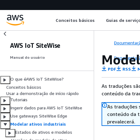
Conceitos básicos
Guias de serviç
Documentaç
AWS IoT SiteWise
Modela
Documentaç
Manual do usuário
PDF
RSS
M
O que éAWS IoT SiteWise?
As traduções são
Conceitos básicos
conteúdo da trad
Usar a demonstração de início rápido
Tutoriais
As traduções 
Ingerir dados para AWS IoT SiteWise
conteúdo da tr
Use gateways SiteWise Edge
prevalecerá.
Modelar ativos industriais
Estados de ativos e modelos