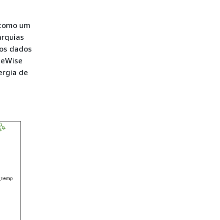
 como um
arquias
 os dados
iteWise
ergia de