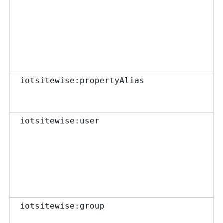
iotsitewise:propertyAlias
iotsitewise:user
iotsitewise:group