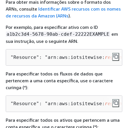
Para obter mais informações sobre o formato dos
ARNs, consulte
Identificar AWS recursos com os nomes
de recursos da Amazon (ARNs
).
Por exemplo, para especificar ativo com o ID
em
a1b2c3d4-5678-90ab-cdef-22222EXAMPLE
sua instrução, use o seguinte ARN.
"Resource": "arn:aws:iotsitewise:
region
:
1
Para especificar todos os fluxos de dados que
pertencem a uma conta específica, use o caractere
curinga (*):
"Resource": "arn:aws:iotsitewise:
region
:
1
Para especificar todos os ativos que pertencem a uma
conta específica, use o caractere curinga (*):