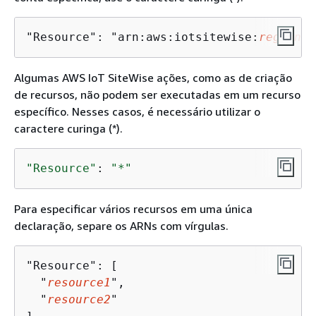
"Resource": "arn:aws:iotsitewise:
region
:
1
Algumas AWS IoT SiteWise ações, como as de criação
de recursos, não podem ser executadas em um recurso
específico. Nesses casos, é necessário utilizar o
caractere curinga (*).
"Resource"
: 
"*"
Para especificar vários recursos em uma única
declaração, separe os ARNs com vírgulas.
"Resource": [

  "
resource1
",

  "
resource2
"
