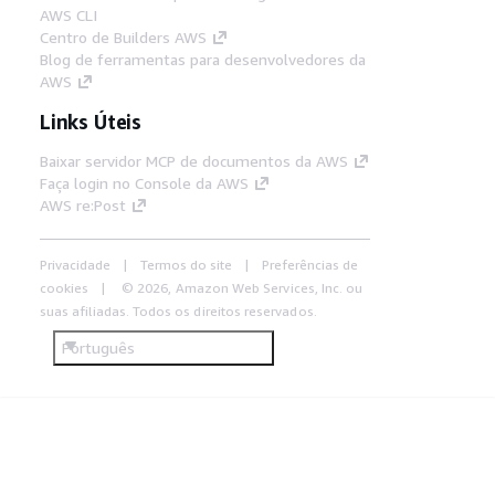
AWS CLI
Centro de Builders AWS
Blog de ferramentas para desenvolvedores da
AWS
Links Úteis
Baixar servidor MCP de documentos da AWS
Faça login no Console da AWS
AWS re:Post
Privacidade
Termos do site
Preferências de
cookies
© 2026, Amazon Web Services, Inc. ou
suas afiliadas. Todos os direitos reservados.
Português