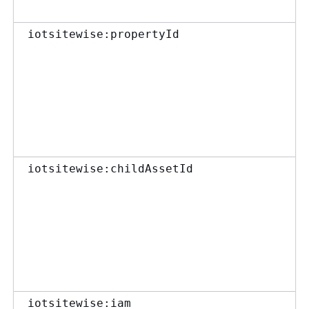
iotsitewise:propertyId
iotsitewise:childAssetId
iotsitewise:iam