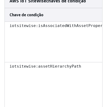
AWS IoT SiteWisechaves de condição
Chave de condição
iotsitewise:isAssociatedWithAssetPropert
iotsitewise:assetHierarchyPath