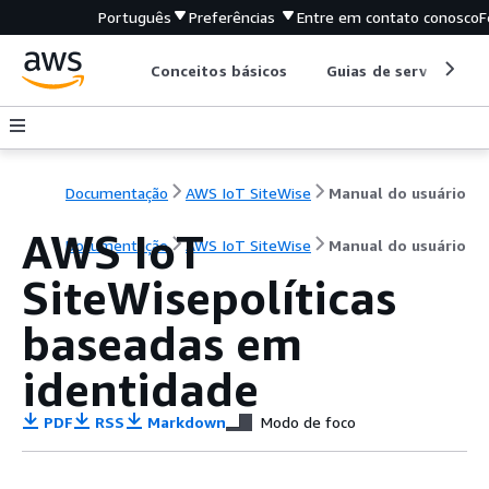
Português
Preferências
Entre em contato conosco
F
Conceitos básicos
Guias de serviço
Documentação
AWS IoT SiteWise
Manual do usuário
AWS IoT
Documentação
AWS IoT SiteWise
Manual do usuário
SiteWisepolíticas
baseadas em
identidade
PDF
RSS
Markdown
Modo de foco