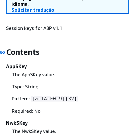
idioma.
Solicitar tradução
Session keys for ABP v1.1
Contents
AppSKey
The AppSKey value.
Type: String
Pattern:
[a-fA-F0-9]
{
32}
Required: No
NwkSKey
The NwkSKey value.