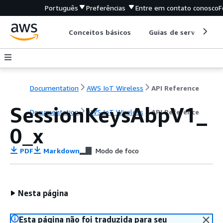
Português
Preferências
Entre em contato conosco
F
Conceitos básicos
Guias de serviço
Documentation
AWS IoT Wireless
API Reference
SessionKeysAbpV1_
Documentation
AWS IoT Wireless
API Reference
0_x
PDF
Markdown
Modo de foco
Nesta página
Esta página não foi traduzida para seu