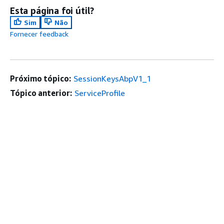
Esta página foi útil?
Sim
Não
Fornecer feedback
Próximo tópico:
SessionKeysAbpV1_1
Tópico anterior:
ServiceProfile