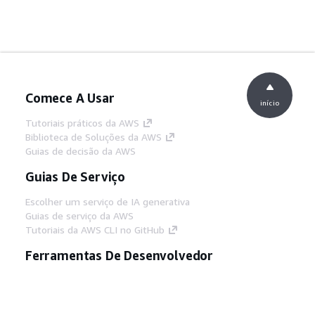
Comece A Usar
início
Tutoriais práticos da AWS
Biblioteca de Soluções da AWS
Guias de decisão da AWS
Guias De Serviço
Escolher um serviço de IA generativa
Guias de serviço da AWS
Tutoriais da AWS CLI no GitHub
Ferramentas De Desenvolvedor
Biblioteca de exemplos de código da AWS
AWS CLI
Centro de Builders AWS