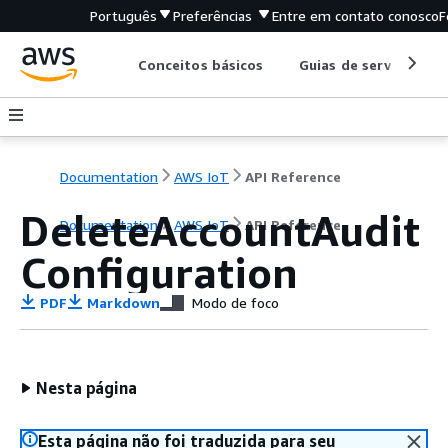
Português
Preferências
Entre em contato conosco
F
Conceitos básicos
Guias de serviço
Documentation
AWS IoT
API Reference
DeleteAccountAudit
Documentation
AWS IoT
API Reference
Configuration
PDF
Markdown
Modo de foco
Nesta página
Esta página não foi traduzida para seu