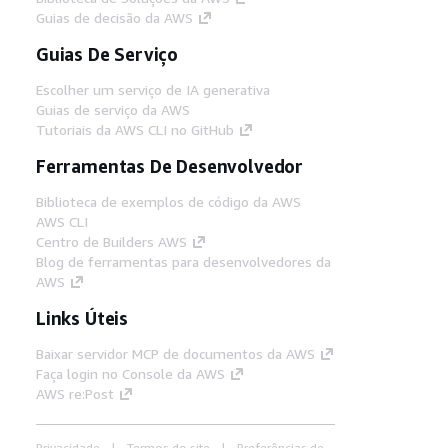
Guias de decisão da AWS
Guias De Serviço
Escolher um serviço de IA generativa
Guias de serviço da AWS
Tutoriais da AWS CLI no GitHub
Ferramentas De Desenvolvedor
Biblioteca de exemplos de código da AWS
AWS CLI
Centro de Builders AWS
Blog de ferramentas para desenvolvedores da
AWS
Links Úteis
Baixar servidor MCP de documentos da AWS
Faça login no Console da AWS
AWS re:Post
Privacidade
Termos do site
Preferências de