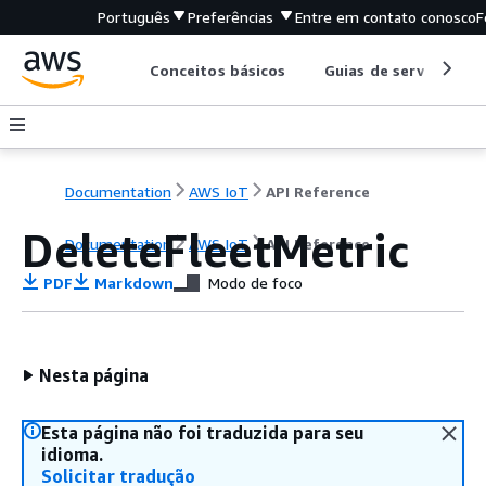
Português
Preferências
Entre em contato conosco
F
Conceitos básicos
Guias de serviço
Documentation
AWS IoT
API Reference
DeleteFleetMetric
Documentation
AWS IoT
API Reference
PDF
Markdown
Modo de foco
Nesta página
Esta página não foi traduzida para seu
idioma.
Solicitar tradução