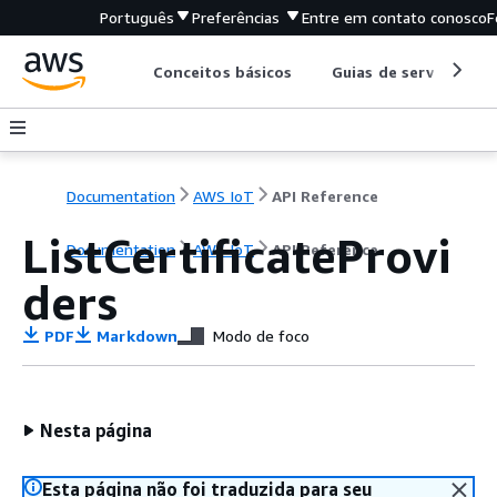
Português
Preferências
Entre em contato conosco
F
Conceitos básicos
Guias de serviço
Documentation
AWS IoT
API Reference
ListCertificateProvi
Documentation
AWS IoT
API Reference
ders
PDF
Markdown
Modo de foco
Nesta página
Esta página não foi traduzida para seu