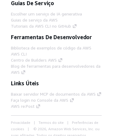
Guias De Serviço
Escolher um serviço de IA generativa
Guias de serviço da AWS
Tutoriais da AWS CLI no GitHub
Ferramentas De Desenvolvedor
Biblioteca de exemplos de código da AWS
AWS CLI
Centro de Builders AWS
Blog de ferramentas para desenvolvedores da
AWS
Links Úteis
Baixar servidor MCP de documentos da AWS
Faça login no Console da AWS
AWS re:Post
Privacidade
Termos do site
Preferências de
cookies
© 2026, Amazon Web Services, Inc. ou
suas afiliadas. Todos os direitos reservados.