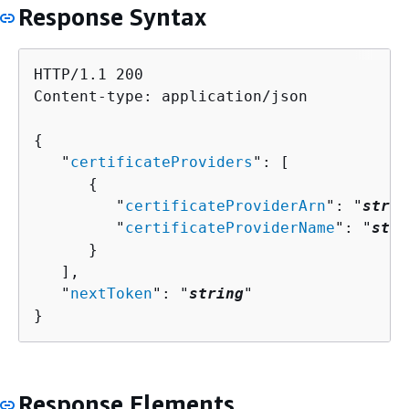
Response Syntax
HTTP/1.1 200

Content-type: application/json

{
   "
certificateProviders
": [ 

{
         "
certificateProviderArn
": "
strin
         "
certificateProviderName
": "
stri
      }

   ],

   "
nextToken
": "
string
"

}
Response Elements