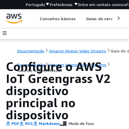
Português
Preferências
Entre em contato conosco
F
Conceitos básicos
Guias de serviço
Documentação
Amazon Kinesis Video Streams
Configure o AWS
Documentação
Amazon Kinesis Video Streams
Guia do desenvolvedor
IoT Greengrass V2
dispositivo
principal no
dispositivo
PDF
RSS
Markdown
Modo de foco