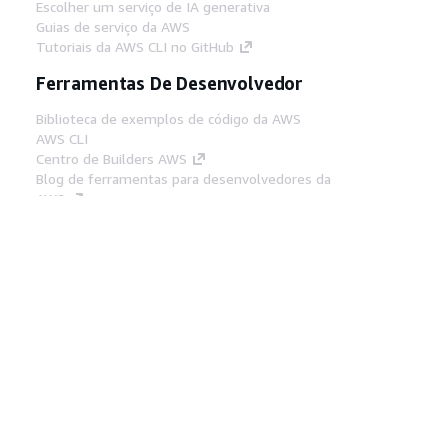
Escolher um serviço de IA generativa
Guias de serviço da AWS
Tutoriais da AWS CLI no GitHub
Ferramentas De Desenvolvedor
Biblioteca de exemplos de código da AWS
AWS CLI
Centro de Builders AWS
Blog de ferramentas para desenvolvedores da
AWS
Links Úteis
Baixar servidor MCP de documentos da AWS
Faça login no Console da AWS
AWS re:Post
Privacidade
Termos do site
Preferências de
cookies
© 2026, Amazon Web Services, Inc. ou
suas afiliadas. Todos os direitos reservados.
Português