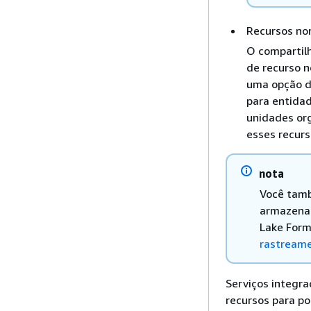
Recursos no
O compartil
de recurso 
uma opção d
para entidad
unidades or
esses recurs
nota
Você tamb
armazenam
Lake Form
rastream
Serviços integr
recursos para po