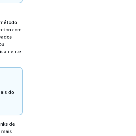
 método
ation com
Dados
ou
ticamente
ais do
inks de
r mais