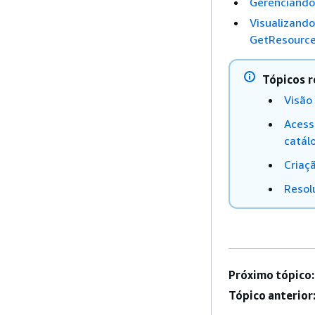
Gerenciando
Visualizand
GetResource
Tópicos r
Visão
Acess
catál
Criaçã
Resol
Próximo tópico:
Tópico anterior