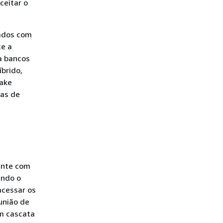
ceitar o
dados com
ce a
a bancos
brido,
Lake
cas de
ente com
ando o
acessar os
união de
em cascata