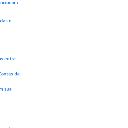
funcionam
das e
os entre
Contas da
om sua