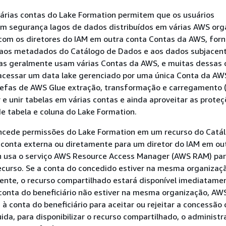
várias contas do Lake Formation permitem que os usuários
m segurança lagos de dados distribuídos em várias AWS org
com os diretores do IAM em outra conta Contas da AWS, for
 aos metadados do Catálogo de Dados e aos dados subjacent
s geralmente usam várias Contas da AWS, e muitas dessas 
acessar um data lake gerenciado por uma única Conta da AW
arefas de AWS Glue extração, transformação e carregamento 
e unir tabelas em várias contas e ainda aproveitar as prote
e tabela e coluna do Lake Formation.
cede permissões do Lake Formation em um recurso do Catá
conta externa ou diretamente para um diretor do IAM em out
n usa o serviço AWS Resource Access Manager (AWS RAM) pa
ecurso. Se a conta do concedido estiver na mesma organizaç
ente, o recurso compartilhado estará disponível imediatame
 conta do beneficiário não estiver na mesma organização, A
 à conta do beneficiário para aceitar ou rejeitar a concessão
ida, para disponibilizar o recurso compartilhado, o administ