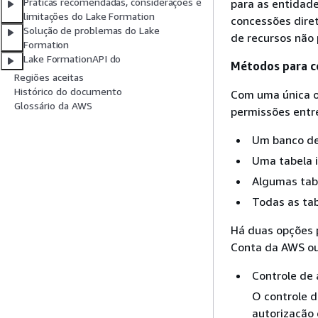
Práticas recomendadas, considerações e
para as entidade
limitações do Lake Formation
concessões diret
Solução de problemas do Lake
de recursos não 
Formation
Lake FormationAPI do
Métodos para c
Regiões aceitas
Histórico do documento
Com uma única o
Glossário da AWS
permissões entr
Um banco d
Uma tabela i
Algumas tab
Todas as ta
Há duas opções 
Conta da AWS ou
Controle de
O controle 
autorização 