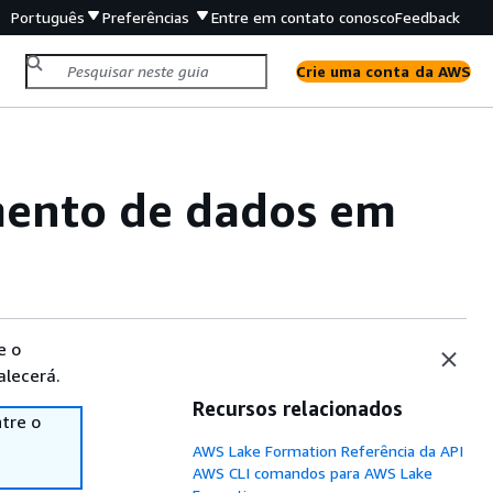
Português
Preferências
Entre em contato conosco
Feedback
Crie uma conta da AWS
mento de dados em
e o
alecerá.
Recursos relacionados
tre o
AWS Lake Formation Referência da API
AWS CLI comandos para AWS Lake