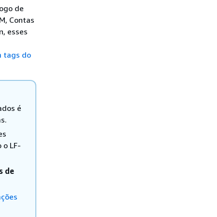
logo de
AM, Contas
n, esses
m tags do
ados é
s.
es
 o LF-
s de
ações