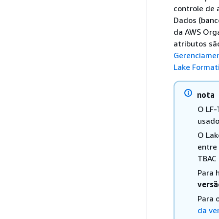
controle de
Dados (banco
da AWS Orga
atributos sã
Gerenciamen
Lake Format
nota
O LF-
usado
O Lak
entre
TBAC 
Para h
versã
Para 
da ve