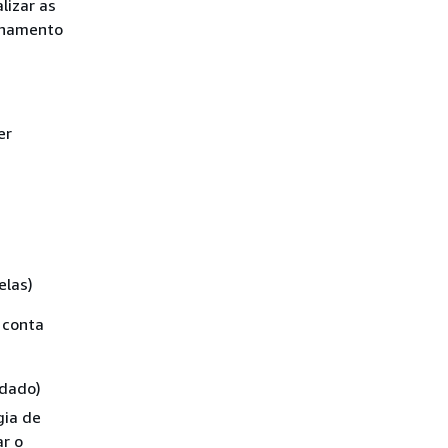
lizar as
ilhamento
.
er
elas)
 conta
ndado)
gia de
r o