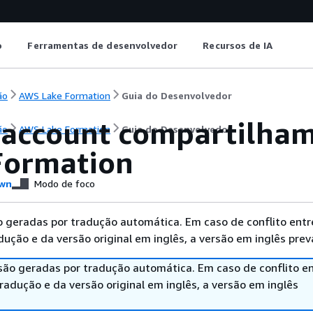
o
Ferramentas de desenvolvedor
Recursos de IA
ão
AWS Lake Formation
Guia do Desenvolvedor
-account compartilha
ão
AWS Lake Formation
Guia do Desenvolvedor
Formation
wn
Modo de foco
 geradas por tradução automática. Em caso de conflito entr
ução e da versão original em inglês, a versão em inglês prev
são geradas por tradução automática. Em caso de conflito en
adução e da versão original em inglês, a versão em inglês