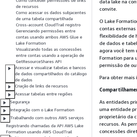
Como conceder permissões de links
data lake na con
de recursos
convite.
Como acessar os dados subjacentes
de uma tabela compartilhada
O Lake Formatio
Cross-account CloudTrail registro
contas externas
Gerenciando permissões entre
flexibilidade de
contas usando ambos AWS Glue e
de dados e tabe
Lake Formation
Visualizando todas as concessões
agora você tem 
entre contas usando a operação de
Formation para u
GetResourceShares API
permissão de out
Acessar e visualizar tabelas e bancos
de dados compartilhados do catálogo
Para obter mais
de dados
Criação de links de recursos
Compartilhamen
Acessar tabelas entre regiões
As entidades pr
Segurança
uma entidade pri
Integração com o Lake Formation
proprietário da 
Trabalhando com outros AWS serviços
recursos. As per
Registrando chamadas da API AWS Lake
concessões dire
Formation usando AWS CloudTrail