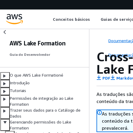
Conceitos básicos
Guias de serviç
Documentaç
AWS Lake Formation
Cross
Documentaç
Guia do Desenvolvedor
Lake 
O que AWS Lake Formationé
PDF
Markdo
Introdução
Tutoriais
As traduções são
Permissões de integração ao Lake
conteúdo da trad
Formation
Trazer seus dados para o Catálogo de
As traduções 
Dados
conteúdo da tr
Gerenciando permissões do Lake
prevalecerá.
Formation