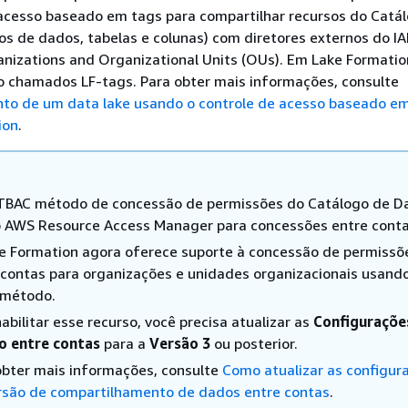
 acesso baseado em tags para compartilhar recursos do Catá
s de dados, tabelas e colunas) com diretores externos do I
nizations and Organizational Units (OUs). Em Lake Formatio
o chamados LF-tags. Para obter mais informações, consulte
to de um data lake usando o controle de acesso baseado e
ion
.
TBAC método de concessão de permissões do Catálogo de D
 AWS Resource Access Manager para concessões entre conta
e Formation agora oferece suporte à concessão de permissõ
 contas para organizações e unidades organizacionais usando
método.
abilitar esse recurso, você precisa atualizar as
Configuraçõe
o entre contas
para a
Versão 3
ou posterior.
obter mais informações, consulte
Como atualizar as configur
rsão de compartilhamento de dados entre contas
.