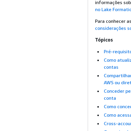
informações sobr
no Lake Formati
Para conhecer as
considerações s
Tópicos
Pré-requisit
Como atuali
contas
Compartilha
AWS ou dire
Conceder pe
conta
Como conced
Como acessa
Cross-accoun