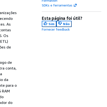
Formation
SDKs e ferramentas
anizações
Esta página foi útil?
necendo
es. As
Sim
Não
Fornecer feedback
contas
S. Os
(ETL)
ções de
logo de
ra conta,
ra
ão da
nte para o
WS RAM
 do
rador do