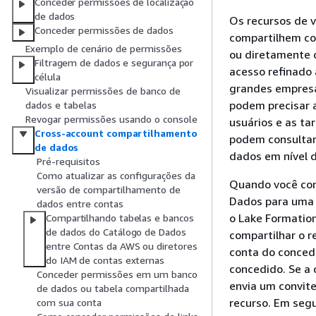
Conceder permissões de localização
de dados
Os recursos de 
Conceder permissões de dados
compartilhem co
Exemplo de cenário de permissões
ou diretamente 
Filtragem de dados e segurança por
acesso refinado
célula
grandes empresa
Visualizar permissões de banco de
podem precisar 
dados e tabelas
Revogar permissões usando o console
usuários e as t
Cross-account compartilhamento
podem consultar 
de dados
dados em nível d
Pré-requisitos
Como atualizar as configurações da
Quando você con
versão de compartilhamento de
Dados para uma 
dados entre contas
o Lake Formatio
Compartilhando tabelas e bancos
de dados do Catálogo de Dados
compartilhar o r
entre Contas da AWS ou diretores
conta do conced
do IAM de contas externas
concedido. Se a
Conceder permissões em um banco
envia um convite
de dados ou tabela compartilhada
recurso. Em segu
com sua conta