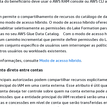
ta do beneficiário deve usar o AWS RAM console ou AWS CLI a
n permite o compartilhamento de recursos do catálogo de 
 no modo de acesso híbrido. O modo de acesso híbrido ofere
 habilitar seletivamente as permissões do Lake Formation par
las no seu AWS Glue Data Catalog. Com o modo de acesso hí
um caminho incremental que permite definir permissões do 
m conjunto específico de usuários sem interromper as políti
ros usuários ou workloads existentes.
 informações, consulte
Modo de acesso híbrido
.
to direto entre contas
incipais autorizadas podem compartilhar recursos explicitam
ncipal do IAM em uma conta externa. Esse atributo é útil qu
conta deseja ter controle sobre quem na conta externa pode 
missões que a entidade principal do IAM receberá serão uma 
tas e concessões em nível de conta que serão transferidas 