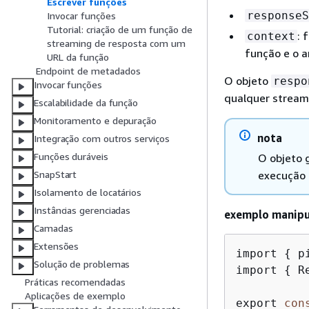
Escrever funções
responseS
Invocar funções
Tutorial: criação de um função de
: 
context
streaming de resposta com um
função e o 
URL da função
Endpoint de metadados
O objeto
respo
Invocar funções
qualquer stream
Escalabilidade da função
Monitoramento e depuração
nota
Integração com outros serviços
Funções duráveis
O objeto 
execução 
SnapStart
Isolamento de locatários
Instâncias gerenciadas
exemplo manipu
Camadas
Extensões
import 
{
 p
Solução de problemas
import 
{
 R
Práticas recomendadas
Aplicações de exemplo
export 
con