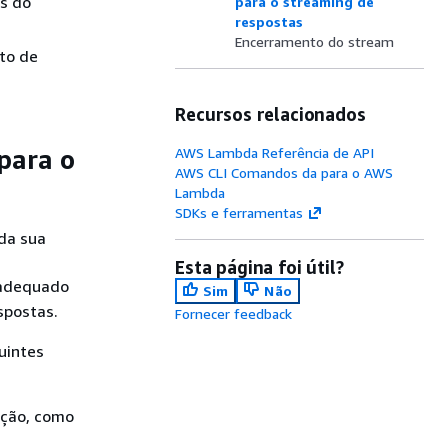
s do
para o streaming de
respostas
Encerramento do stream
to de
Recursos relacionados
para o
AWS Lambda Referência de API
AWS CLI Comandos da para o AWS
Lambda
SDKs e ferramentas
da sua
Esta página foi útil?
o adequado
Sim
Não
spostas.
Fornecer feedback
uintes
nção, como