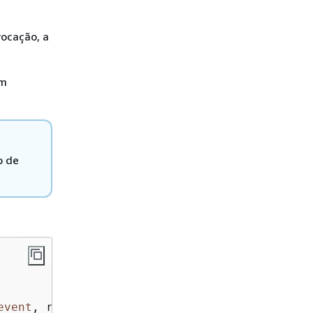
vocação, a
em
o de
event
, responseStream, _context) => 
{