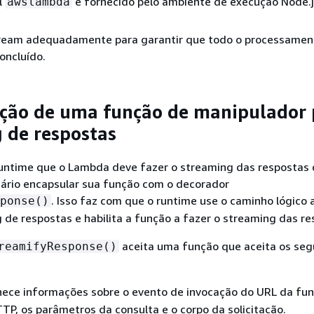
l
é fornecido pelo ambiente de execução Node.j
awslambda
tream adequadamente para garantir que todo o processamen
oncluído.
ção de uma função de manipulador 
 de respostas
 runtime que o Lambda deve fazer o streaming das respostas 
sário encapsular sua função com o decorador
. Isso faz com que o runtime use o caminho lógic
ponse()
 de respostas e habilita a função a fazer o streaming das re
aceita uma função que aceita os seg
reamifyResponse()
rnece informações sobre o evento de invocação do URL da fu
P, os parâmetros da consulta e o corpo da solicitação.