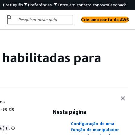
Português
Preferências
Entre em contato conosco
Feedback
Crie uma conta da AWS
habilitadas para
dos
e-se de
Nesta página
Configuração de uma
. O
e()
função de manipulador