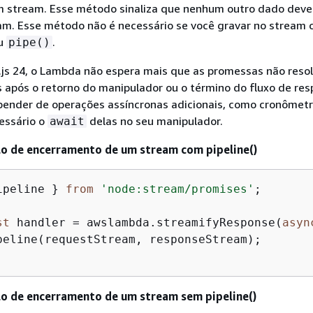
 stream. Esse método sinaliza que nenhum outro dado deve
am. Esse método não é necessário se você gravar no stream
u
.
pipe()
.js 24, o Lambda não espera mais que as promessas não reso
 após o retorno do manipulador ou o término do fluxo de res
pender de operações assíncronas adicionais, como cronômetr
essário o
delas no seu manipulador.
await
o de encerramento de um stream com pipeline()
ipeline } 
from
'node:stream/promises'
;

st
 handler = awslambda.streamifyResponse(
asyn
peline(requestStream, responseStream);

o de encerramento de um stream sem pipeline()