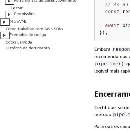
Ferramentas de desenvolvimento
// As an
Testar
const
 re
Permissões
MicroVMs
await
 pi
Como trabalhar com AWS SDKs
});
Exemplos de código
Cotas Lambda
Histórico do documento
Embora
respon
recomendamos q
ga
pipeline()
legível mais rápi
Encerram
Certifique-se de
método
pipel
Para outros cas