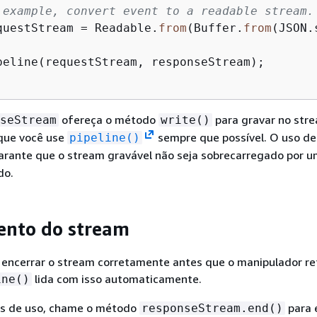
 example, convert event to a readable stream.
questStream = Readable.
from
(Buffer.
from
(JSON.
peline(requestStream, responseStream);

ofereça o método
para gravar no str
seStream
write()
ue você use
sempre que possível. O uso de
pipeline()
rante que o stream gravável não seja sobrecarregado por 
do.
ento do stream
 encerrar o stream corretamente antes que o manipulador re
lida com isso automaticamente.
ine()
os de uso, chame o método
para 
responseStream.end()