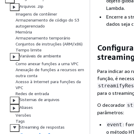
objeto globa
Arquivos .zip
Lambda.
Imagens de contêiner
Encerre a s
Armazenamento de código do S3
dados seja c
autogerenciado
Memória
Armazenamento temporário
Conjuntos de instruções (ARM/x86)
Configura
Tempo limite
streaming
Variáveis de ambiente
Como anexar funções a uma VPC
Anexação de funções a recursos em
Para indicar ao
outra conta
função, é neces
Acesso à Internet para funções da
streamifyRes
VPC
para o streaming
Redes de entrada
Sistemas de arquivos
O decorador
st
Aliases
parâmetros:
Versões
Tags
: fo
event
Streaming de respostas
o método HTT