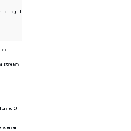
stringify(
event
)));

eam,
um stream
torne. O
encerrar