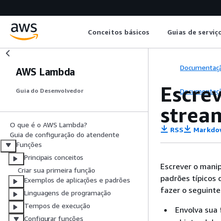
Conceitos básicos
Guias de serviç
Documentaç
AWS Lambda
Escre
Documentaç
Guia do Desenvolvedor
strea
O que é o AWS Lambda?
RSS
Markdo
Guia de configuração do atendente
Funções
Principais conceitos
Escrever o mani
Criar sua primeira função
padrões típicos 
Exemplos de aplicações e padrões
fazer o seguinte
Linguagens de programação
Tempos de execução
Envolva sua
Configurar funções