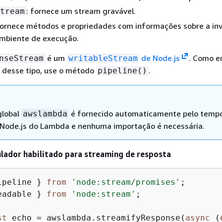
: fornece um stream gravável.
tream
fornece métodos e propriedades com informações sobre a in
ambiente de execução.
é um
de Node.js
. Como 
nseStream
writableStream
 desse tipo, use o método
.
pipeline()
global
é fornecido automaticamente pelo temp
awslambda
Node.js do Lambda e nenhuma importação é necessária.
lador habilitado para streaming de resposta
ipeline } 
from
'node:stream/promises'
;

eadable } 
from
'node:stream'
;

st
 echo = awslambda.streamifyResponse(
async
 (