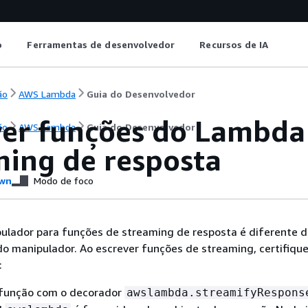
o
Ferramentas de desenvolvedor
Recursos de IA
ão
AWS Lambda
Guia do Desenvolvedor
ver funções do Lambda 
ão
AWS Lambda
Guia do Desenvolvedor
ming de resposta
wn
Modo de foco
pulador para funções de streaming de resposta é diferente 
do manipulador. Ao escrever funções de streaming, certifiqu
:
 função com o decorador
awslambda.streamifyRespons