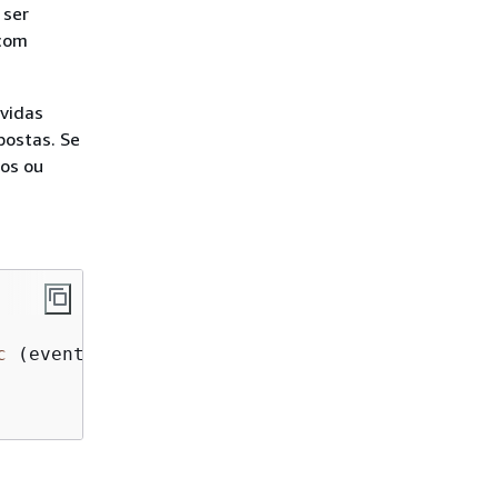
 ser
 com
lvidas
postas. Se
os ou
c
 (event, responseStream, _context) => 
{