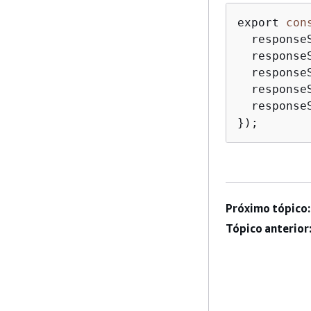
export 
con
  response
  response
  response
  response
  responseS
});
Próximo tópico:
Tópico anterior