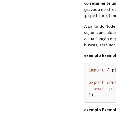
corretamente um
gravado no stre
o
pipeline()
A partir do Node
sejam concluídas
a sua função de
buscas, será nec
exemplo Exempl
import
{
 p
export
con
await
 pi
});
exemplo Exempl