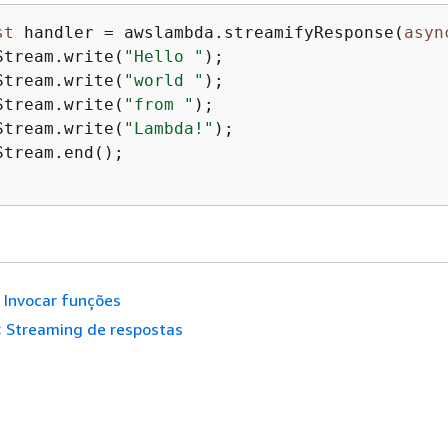
st
 handler = awslambda.streamifyResponse(
asyn
Stream.write(
"Hello "
);

Stream.write(
"world "
);

Stream.write(
"from "
);

Stream.write(
"Lambda!"
);

tream.end();

Invocar funções
:
Streaming de respostas