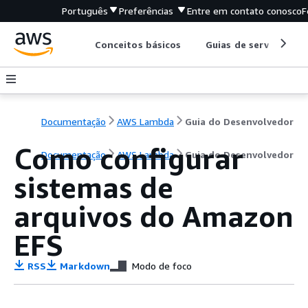
Português
Preferências
Entre em contato conosco
F
Conceitos básicos
Guias de serviço
Documentação
AWS Lambda
Guia do Desenvolvedor
Como configurar
Documentação
AWS Lambda
Guia do Desenvolvedor
sistemas de
arquivos do Amazon
EFS
RSS
Markdown
Modo de foco