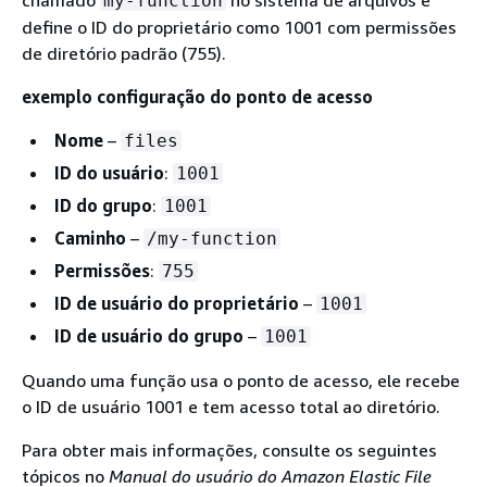
chamado
no sistema de arquivos e
my-function
define o ID do proprietário como 1001 com permissões
de diretório padrão (755).
exemplo configuração do ponto de acesso
Nome
–
files
ID do usuário
:
1001
ID do grupo
:
1001
Caminho
–
/my-function
Permissões
:
755
ID de usuário do proprietário
–
1001
ID de usuário do grupo
–
1001
Quando uma função usa o ponto de acesso, ele recebe
o ID de usuário 1001 e tem acesso total ao diretório.
Para obter mais informações, consulte os seguintes
tópicos no
Manual do usuário do Amazon Elastic File