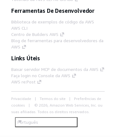
Ferramentas De Desenvolvedor
Biblioteca de exemplos de código da AWS
AWS CLI
Centro de Builders AWS
Blog de ferramentas para desenvolvedores da
AWS
Links Úteis
Baixar servidor MCP de documentos da AWS
Faça login no Console da AWS
AWS re:Post
Privacidade
Termos do site
Preferências de
cookies
© 2026, Amazon Web Services, Inc. ou
suas afiliadas. Todos os direitos reservados.
Português