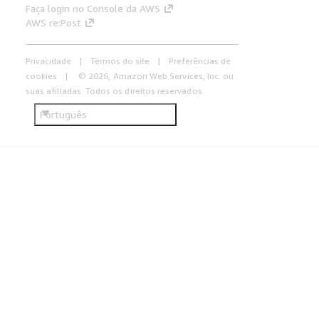
Faça login no Console da AWS
AWS re:Post
Privacidade
Termos do site
Preferências de
cookies
© 2026, Amazon Web Services, Inc. ou
suas afiliadas. Todos os direitos reservados.
Português