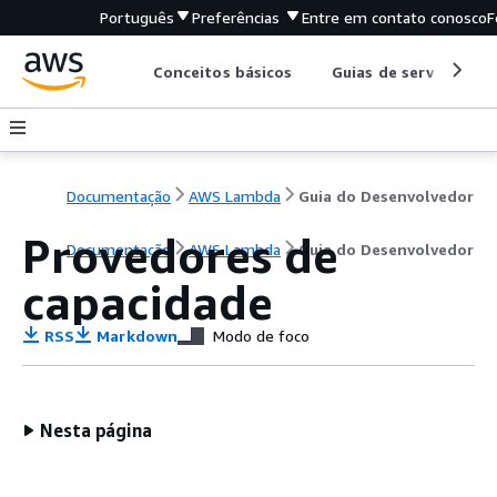
Português
Preferências
Entre em contato conosco
F
Conceitos básicos
Guias de serviço
Documentação
AWS Lambda
Guia do Desenvolvedor
Provedores de
Documentação
AWS Lambda
Guia do Desenvolvedor
capacidade
RSS
Markdown
Modo de foco
Nesta página