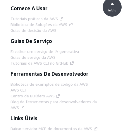
Comece A Usar
início
Tutoriais práticos da AWS
Biblioteca de Soluções da AWS
Guias de decisão da AWS
Guias De Serviço
Escolher um serviço de IA generativa
Guias de serviço da AWS
Tutoriais da AWS CLI no GitHub
Ferramentas De Desenvolvedor
Biblioteca de exemplos de código da AWS
AWS CLI
Centro de Builders AWS
Blog de ferramentas para desenvolvedores da
AWS
Links Úteis
Baixar servidor MCP de documentos da AWS