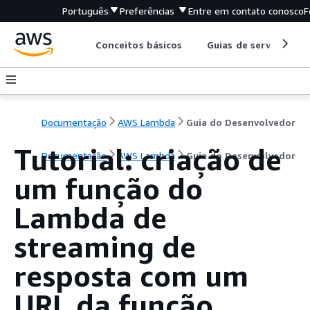
Português
Preferências
Entre em contato conosco
F
Conceitos básicos
Guias de serviço
Documentação
AWS Lambda
Guia do Desenvolvedor
Tutorial: criação de
Documentação
AWS Lambda
Guia do Desenvolvedor
um função do
Lambda de
streaming de
resposta com um
URL da função