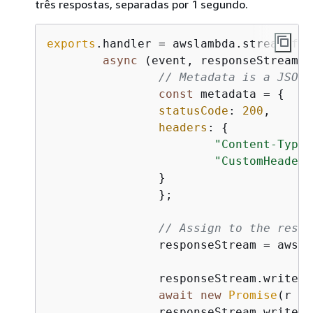
três respostas, separadas por 1 segundo.
exports
.handler = awslambda.streamifyR
async
 (event, responseStream, 
// Metadata is a JSON 
const
 metadata = 
{
statusCode
: 
200
,

headers
: 
{
"Content-Type"
"CustomHeader"
		}

		};

// Assign to the respo
		responseStream = awslambda.HttpResponseStream.from(responseStream, metadata);

		responseStream.write(
"
await
new
Promise
(
r
 =>
		responseStream.write(
"