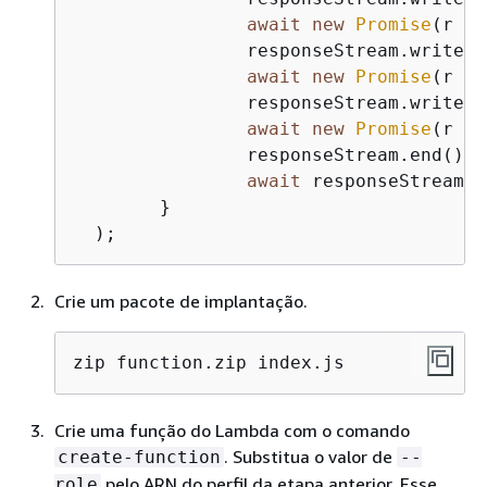
await
new
Promise
(
r
 =>
		responseStream.write(
"
await
new
Promise
(
r
 =>
		responseStream.write(
"
await
new
Promise
(
r
 =>
		responseStream.end();

await
 responseStream.f
	}

  );
Crie um pacote de implantação.
zip function.zip index.js
Crie uma função do Lambda com o comando
. Substitua o valor de
create-function
--
pelo ARN do perfil da etapa anterior. Esse
role