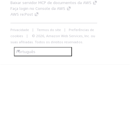
Baixar servidor MCP de documentos da AWS
Faça login no Console da AWS
AWS re:Post
Privacidade
Termos do site
Preferências de
cookies
© 2026, Amazon Web Services, Inc. ou
suas afiliadas. Todos os direitos reservados.
Português