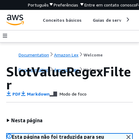
Português
Preferências
Entre em contato conosco
F
Conceitos básicos
Guias de serviço
Documentation
Amazon Lex
Welcome
SlotValueRegexFilte
Documentation
Amazon Lex
Welcome
r
PDF
Markdown
Modo de foco
Nesta página
Esta página não foi traduzida para seu