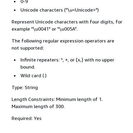
0-9
Unicode characters ("\⁠u<Unicode>")
Represent Unicode characters with four digits, for
example "\⁠u0041" or "\⁠u005A".
The following regular expression operators are
not supported:
Infinite repeaters: *, +, or
{
x,} with no upper
bound.
Wild card (.)
Type: String
Length Constraints: Minimum length of 1.
Maximum length of 300.
Required: Yes