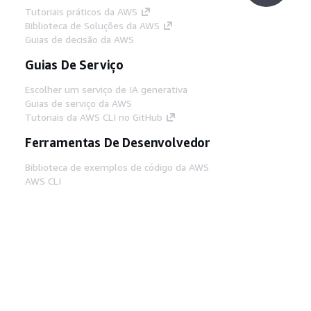
Tutoriais práticos da AWS
Biblioteca de Soluções da AWS
Guias de decisão da AWS
Guias De Serviço
Escolher um serviço de IA generativa
Guias de serviço da AWS
Tutoriais da AWS CLI no GitHub
Ferramentas De Desenvolvedor
Biblioteca de exemplos de código da AWS
AWS CLI
Centro de Builders AWS
Blog de ferramentas para desenvolvedores da
AWS
Links Úteis
Baixar servidor MCP de documentos da AWS
Faça login no Console da AWS
AWS re:Post