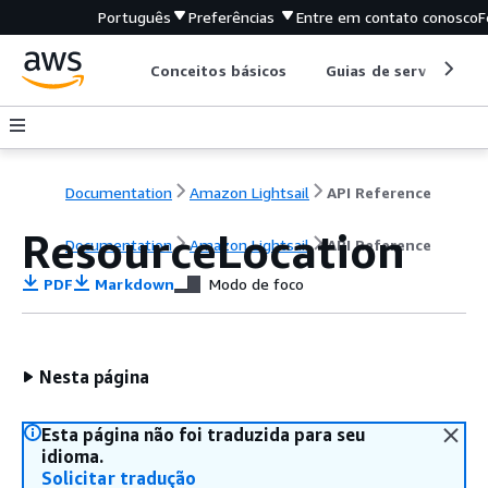
Português
Preferências
Entre em contato conosco
F
Conceitos básicos
Guias de serviço
Documentation
Amazon Lightsail
API Reference
ResourceLocation
Documentation
Amazon Lightsail
API Reference
PDF
Markdown
Modo de foco
Nesta página
Esta página não foi traduzida para seu
idioma.
Solicitar tradução