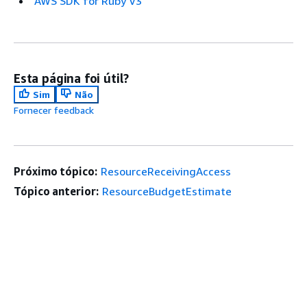
AWS SDK for Ruby V3
Esta página foi útil?
Sim
Não
Fornecer feedback
Próximo tópico:
ResourceReceivingAccess
Tópico anterior:
ResourceBudgetEstimate