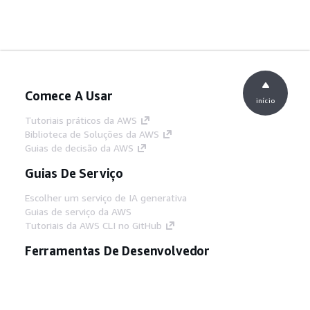
Comece A Usar
início
Tutoriais práticos da AWS
Biblioteca de Soluções da AWS
Guias de decisão da AWS
Guias De Serviço
Escolher um serviço de IA generativa
Guias de serviço da AWS
Tutoriais da AWS CLI no GitHub
Ferramentas De Desenvolvedor
Biblioteca de exemplos de código da AWS
AWS CLI
Centro de Builders AWS