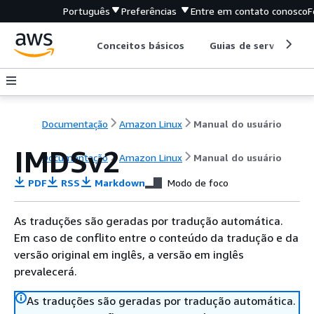
Português
Preferências
Entre em contato conosco
F
Conceitos básicos
Guias de serviço
Documentação
Amazon Linux
Manual do usuário
IMDSv2
Documentação
Amazon Linux
Manual do usuário
PDF
RSS
Markdown
Modo de foco
As traduções são geradas por tradução automática.
Em caso de conflito entre o conteúdo da tradução e da
versão original em inglês, a versão em inglês
prevalecerá.
As traduções são geradas por tradução automática.