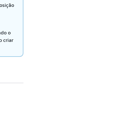
osição
ndo o
 criar