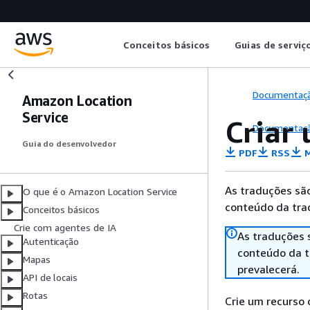
Conceitos básicos
Guias de serviç
Documentaç
Amazon Location
Service
Criar
Documentaç
Guia do desenvolvedor
PDF
RSS
M
As traduções são
O que é o Amazon Location Service
conteúdo da trad
Conceitos básicos
Crie com agentes de IA
As traduções 
Autenticação
conteúdo da tr
Mapas
prevalecerá.
API de locais
Rotas
Crie um recurso 