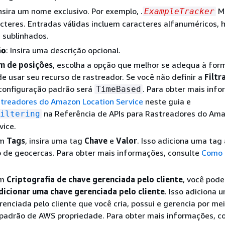
insira um nome exclusivo. Por exemplo, .
M
ExampleTracker
cteres. Entradas válidas incluem caracteres alfanuméricos, h
 sublinhados.
ão
: Insira uma descrição opcional.
m de posições
, escolha a opção que melhor se adequa à fo
e usar seu recurso de rastreador. Se você não definir a
Filt
 configuração padrão será
. Para obter mais inf
TimeBased
treadores do Amazon Location Service
neste guia e
na Referência de APIs para Rastreadores do Am
iltering
vice.
Em
Tags
, insira uma tag
Chave
e
Valor
. Isso adiciona uma tag
 de geocercas. Para obter mais informações, consulte
Como 
Em
Criptografia de chave gerenciada pelo cliente
, você pode
dicionar uma chave gerenciada pelo cliente
. Isso adiciona 
renciada pelo cliente que você cria, possui e gerencia por me
 padrão de AWS propriedade. Para obter mais informações, c