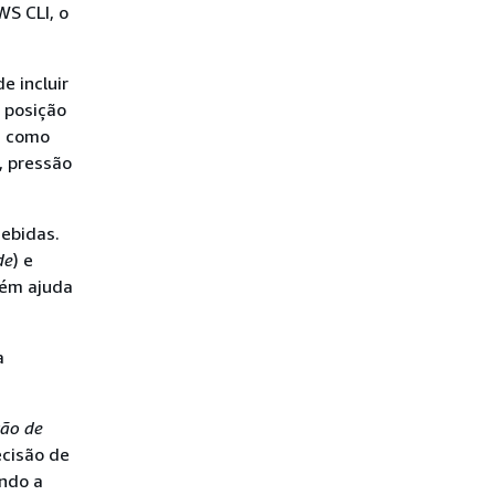
WS CLI, o
e incluir
 posição
s como
, pressão
cebidas.
de
) e
bém ajuda
a
ção de
cisão de
indo a