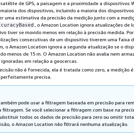
satélite de GPS, a paisagem e a proximidade a dispositivos W
 maioria dos dispositivos, incluindo a maioria dos dispositivo
er uma estimativa da precisão da medição junto com a medi
, o Amazon Location ignora atualizações de l
ccuracyBased
tivo tiver se movido menos em relação à precisão medida. Po
lizações consecutivas de um dispositivo tiverem uma faixa d
m, o Amazon Location ignora a segunda atualização se o disp
vido menos de 15 m. O Amazon Location não avalia nem arma
 ignoradas em relação a geocercas.
cisão não é fornecida, ela é tratada como zero, a medição é
 perfeitamente precisa.
também pode usar a filtragem baseada em precisão para re
a filtragem. Se você selecionar a filtragem com base na preci
ubstituir todos os dados de precisão para zero ou omitir tot
cisão, o Amazon Location não filtrará nenhuma atualização.