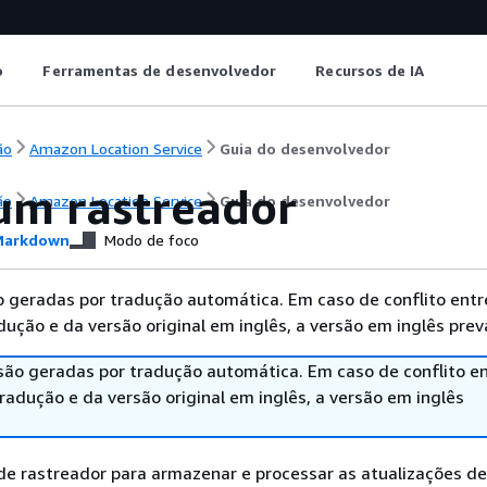
o
Ferramentas de desenvolvedor
Recursos de IA
ão
Amazon Location Service
Guia do desenvolvedor
 um rastreador
ão
Amazon Location Service
Guia do desenvolvedor
arkdown
Modo de foco
 geradas por tradução automática. Em caso de conflito entr
ução e da versão original em inglês, a versão em inglês prev
são geradas por tradução automática. Em caso de conflito en
adução e da versão original em inglês, a versão em inglês
de rastreador para armazenar e processar as atualizações de