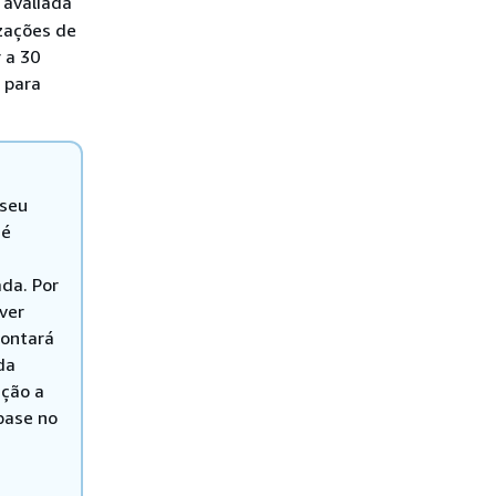
 avaliada
zações de
 a 30
 para
 seu
 é
ada. Por
ver
contará
da
ição a
base no