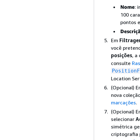
Nome
: 
100 cara
pontos e
Descriç
Em
Filtrage
você pretend
posições
, a
consulte
Ras
PositionF
Location Ser
(Opcional) 
nova coleção
marcações
.
(Opcional) 
selecionar
A
simétrica ge
criptografia