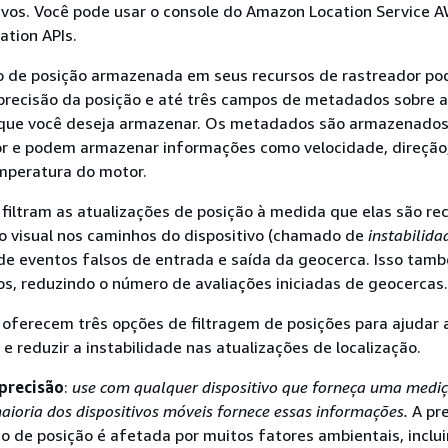
ivos. Você pode usar o console do Amazon Location Service A
ation APIs.
o de posição armazenada em seus recursos de rastreador pod
recisão da posição e até três campos de metadados sobre a
o que você deseja armazenar. Os metadados são armazenado
or e podem armazenar informações como velocidade, direção
mperatura do motor.
filtram as atualizações de posição à medida que elas são re
do visual nos caminhos do dispositivo (chamado de
instabilida
de eventos falsos de entrada e saída da geocerca. Isso tam
os, reduzindo o número de avaliações iniciadas de geocercas.
oferecem três opções de filtragem de posições para ajudar 
 e reduzir a instabilidade nas atualizações de localização.
precisão
:
use com qualquer dispositivo que forneça uma medi
maioria dos dispositivos móveis fornece essas informações.
A pre
 de posição é afetada por muitos fatores ambientais, inclu