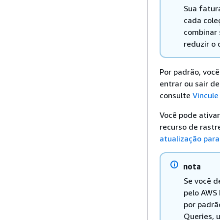
Sua fatur
cada cole
combinar 
reduzir o
Por padrão, voc
entrar ou sair d
consulte
Vincule
Você pode ativar
recurso de rastr
atualização par
nota
Se você d
pelo AWS 
por padrã
Queries, 