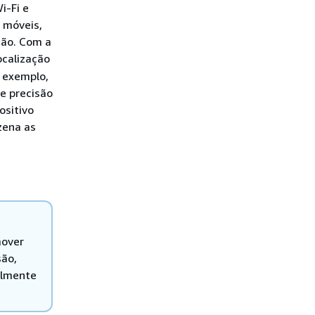
i-Fi e
s móveis,
ção. Com a
ocalização
r exemplo,
e precisão
ositivo
zena as
mover
são,
almente