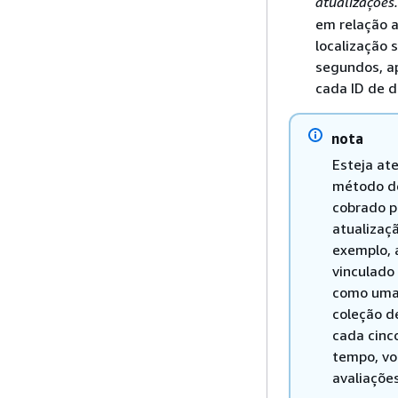
atualizações.
em relação a
localização 
segundos, a
cada ID de d
nota
Esteja at
método de
cobrado p
atualizaç
exemplo, 
vinculado
como uma 
coleção d
cada cinc
tempo, vo
avaliaçõe