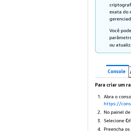
criptogra
exata do 
gerenciad
Você pode
parâmetr
ou atuali
Console
Para criar um r
Abra o cons
https://con
No painel d
Selecione
Cr
Preencha os