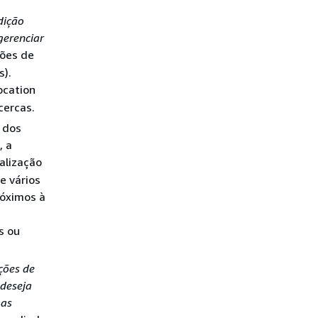
dição
gerenciar
ções de
s).
ocation
cercas.
a dos
, a
alização
e vários
róximos à
u
s ou
ções de
 deseja
 as