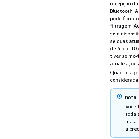
recepção do 
Bluetooth. A
pode fornec
filtragem
A
se o disposi
se duas atua
de 5 m e 10 
tiver se mo
atualizações
Quando a pre
considerada
nota
Você 
toda 
mas s
a pre