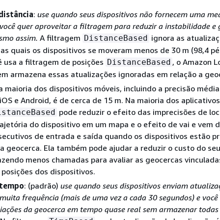
distância
:
use quando seus dispositivos não fornecem uma me
você quer aproveitar a filtragem para reduzir a instabilidade e 
smo assim.
A filtragem
ignora as atualiza
DistanceBased
nas quais os dispositivos se moveram menos de 30 m (98,4 pé
 usa a filtragem de posições
, o Amazon L
DistanceBased
nem armazena essas atualizações ignoradas em relação a geo
a maioria dos dispositivos móveis, incluindo a precisão médi
 iOS e Android, é de cerca de 15 m. Na maioria dos aplicativos
pode reduzir o efeito das imprecisões de loc
istanceBased
trajetória do dispositivo em um mapa e o efeito de vai e vem d
ecutivos de entrada e saída quando os dispositivos estão p
 geocerca. Ela também pode ajudar a reduzir o custo do se
fazendo menos chamadas para avaliar as geocercas vinculada
 posições dos dispositivos.
 tempo
: (padrão)
use quando seus dispositivos enviam atualiza
muita frequência (mais de uma vez a cada 30 segundos) e você
liações da geocerca em tempo quase real sem armazenar todas