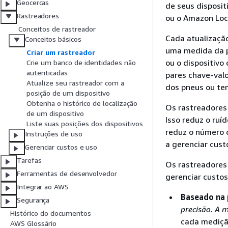
Geocercas
de seus disposit
Rastreadores
ou o Amazon Loc
Conceitos de rastreador
Cada atualizaçã
Conceitos básicos
uma medida da p
Criar um rastreador
ou o dispositiv
Crie um banco de identidades não
autenticadas
pares chave-val
Atualize seu rastreador com a
dos pneus ou te
posição de um dispositivo
Obtenha o histórico de localização
Os rastreadores 
de um dispositivo
Isso reduz o ruí
Liste suas posições dos dispositivos
reduz o número 
Instruções de uso
a gerenciar cust
Gerenciar custos e uso
Tarefas
Os rastreadores 
Ferramentas de desenvolvedor
gerenciar custos
Integrar ao AWS
Baseado na 
Segurança
precisão. A 
Histórico do documentos
cada medição
AWS Glossário