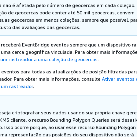
a não é afetada pelo número de geocercas em cada coleção
ção de geocercas pode conter até 50 mil geocercas, convém
suas geocercas em menos coleções, sempre que possível, pa
 custo das avaliações das geocercas.
ê receberá EventBridge eventos sempre que um dispositivo r
e uma cerca geográfica vinculada. Para obter mais informaçõe
 um rastreador a uma coleção de geocercas
.
 eventos para todas as atualizações de posição filtradas pa
eador. Para obter mais informações, consulte
Ativar eventos 
a um rastreador
.
eseja criptografar seus dados usando sua própria chave ger
KMS cliente, o recurso Bounding Polygon Queries será desat
o. Isso ocorre porque, ao usar esse recurso Bounding Polygon
uma representação das posições do seu dispositivo não será