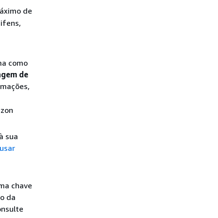
áximo de
ifens,
rma como
ragem de
ormações,
azon
 à sua
usar
uma chave
io da
onsulte