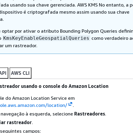
fada usando sua chave gerenciada. AWS KMS No entanto, a p
dispositivo é criptografada mesmo assim usando sua chave
a.
 optar por ativar o atributo Bounding Polygon Queries defini
o
como verdadeiro ao
KmsKeyEnableGeospatialQueries
zar um rastreador.
API
AWS CLI
astreador usando o console do Amazon Location
ole do Amazon Location Service em
sole.aws.amazon.com/location/
.
e navegação à esquerda, selecione
Rastreadores
.
iar rastreador
.
 seguintes campos: