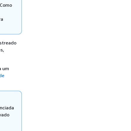
. Como
ra
astreado
s,
ra um
de
enciada
ivado