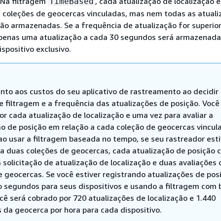
Na filtragem
, cada atualização de localização é
TimeBased
 coleções de geocercas vinculadas, mas nem todas as atuali
são armazenadas. Se a frequência de atualização for superior
penas uma atualização a cada 30 segundos será armazenada
ispositivo exclusivo.
ento aos custos do seu aplicativo de rastreamento ao decidir
 filtragem e a frequência das atualizações de posição. Você
or cada atualização de localização e uma vez para avaliar a
ão de posição em relação a cada coleção de geocercas vincul
ao usar a filtragem baseada no tempo, se seu rastreador esti
 a duas coleções de geocercas, cada atualização de posição 
solicitação de atualização de localização e duas avaliações 
e geocercas. Se você estiver registrando atualizações de pos
o segundos para seus dispositivos e usando a filtragem com 
cê será cobrado por 720 atualizações de localização e 1.440
s da geocerca por hora para cada dispositivo.