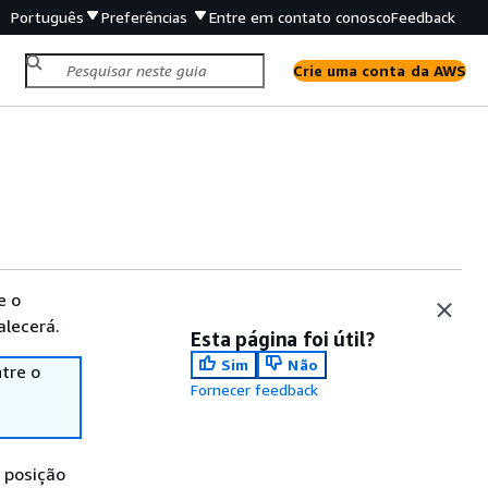
Português
Preferências
Entre em contato conosco
Feedback
Crie uma conta da AWS
e o
alecerá.
Esta página foi útil?
Sim
Não
tre o
Fornecer feedback
 posição