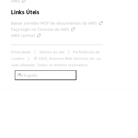
AWS
Links Úteis
Baixar servidor MCP de documentos da AWS
Faça login no Console da AWS
AWS re:Post
Privacidade
Termos do site
Preferências de
cookies
© 2026, Amazon Web Services, Inc. ou
suas afiliadas. Todos os direitos reservados.
Português