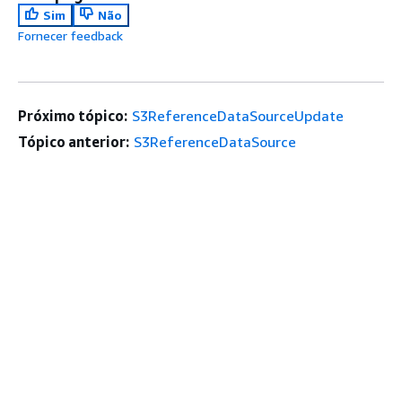
Sim
Não
Fornecer feedback
Próximo tópico:
S3ReferenceDataSourceUpdate
Tópico anterior:
S3ReferenceDataSource