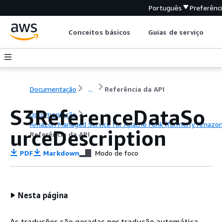
Português
Preferênc
Conceitos básicos
Guias de serviço
Documentação
...
Referência da API
S3ReferenceDataSo
Documentação
Amazon Managed Service for Apache Flink (formerly Amazon K
urceDescription
Referência da API
PDF
Markdown
Modo de foco
Nesta página
As traduções são geradas por tradução automática.