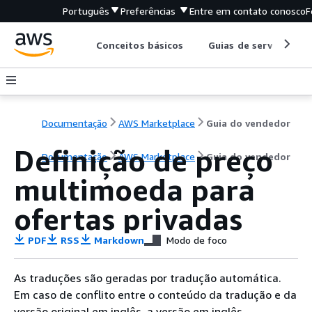
Português
Preferências
Entre em contato conosco
F
Conceitos básicos
Guias de serviço
Documentação
AWS Marketplace
Guia do vendedor
Definição de preço
Documentação
AWS Marketplace
Guia do vendedor
multimoeda para
ofertas privadas
PDF
RSS
Markdown
Modo de foco
As traduções são geradas por tradução automática.
Em caso de conflito entre o conteúdo da tradução e da
versão original em inglês, a versão em inglês