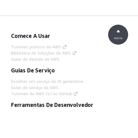
Comece A Usar
início
Tutoriais práticos da AWS
Biblioteca de Soluções da AWS
Guias de decisão da AWS
Guias De Serviço
Escolher um serviço de IA generativa
Guias de serviço da AWS
Tutoriais da AWS CLI no GitHub
Ferramentas De Desenvolvedor
Biblioteca de exemplos de código da AWS
AWS CLI
Centro de Builders AWS
Blog de ferramentas para desenvolvedores da