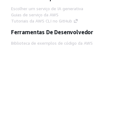
Escolher um serviço de IA generativa
Guias de serviço da AWS
Tutoriais da AWS CLI no GitHub
Ferramentas De Desenvolvedor
Biblioteca de exemplos de código da AWS
AWS CLI
Centro de Builders AWS
Blog de ferramentas para desenvolvedores da
AWS
Links Úteis
Baixar servidor MCP de documentos da AWS
Faça login no Console da AWS
AWS re:Post
Privacidade
Termos do site
Preferências de
cookies
© 2026, Amazon Web Services, Inc. ou
suas afiliadas. Todos os direitos reservados.