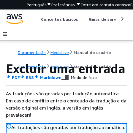
Português
Preferências
Entre em contato conosco
F
Conceitos básicos
Guias de serviço
Documentação
MediaLive
Manual do usuário
Excluir uma entrada
Documentação
MediaLive
Manual do usuário
PDF
RSS
Markdown
Modo de foco
As traduções são geradas por tradução automática.
Em caso de conflito entre o conteúdo da tradução e da
versão original em inglês, a versão em inglês
prevalecerá.
As traduções são geradas por tradução automática.