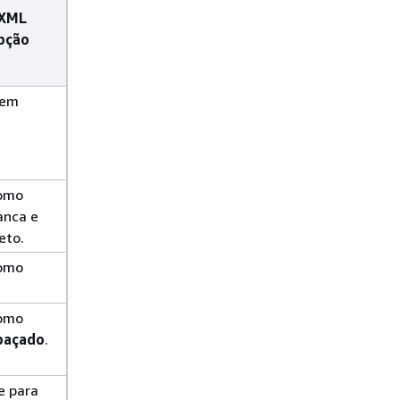
 XML
pção
 em
como
anca e
eto.
como
como
paçado
.
e para