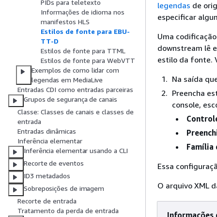
PIDs para teletexto
legendas
de orig
Informações de idioma nos
especificar algu
manifestos HLS
Estilos de fonte para EBU-
Uma codificação
TT-D
downstream lê e
Estilos de fonte para TTML
estilo da fonte.
Estilos de fonte para WebVTT
Exemplos de como lidar com
Na saída qu
legendas em MediaLive
Entradas CDI como entradas parceiras
Preencha es
Grupos de segurança de canais
console, esc
Classe: Classes de canais e classes de
Controle
entrada
Entradas dinâmicas
Preench
Inferência elementar
Família
Inferência elementar usando a CLI
Recorte de eventos
Essa configuraç
ID3 metadados
O arquivo XML da
Sobreposições de imagem
Recorte de entrada
Tratamento da perda de entrada
Informações 