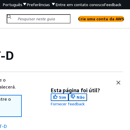
Português
Preferências
Entre em contato conosco
Feedback
Crie uma conta da AWS
T-D
e o
alecerá.
Esta página foi útil?
Sim
Não
tre o
Fornecer feedback
TT-D