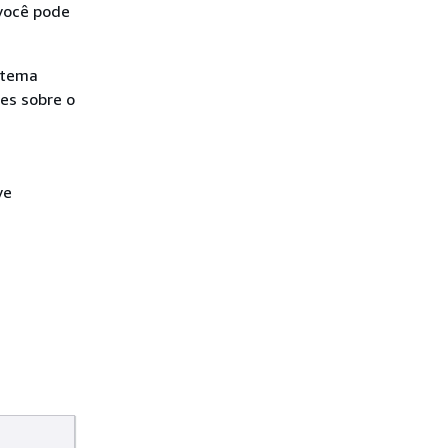
você pode
stema
es sobre o
ve