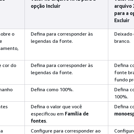
opção Incluir
arquivo
para a o
Excluir
sobre o
Defina para corresponder às
Deixado
e
legendas da fonte.
branco.
nhamento,
e cor do
Defina para corresponder às
Defina 
legendas da fonte.
fonte br
fundo pr
amanho
Defina como 100%.
Defina 
100%.
ntes
Defina o valor que você
Defina 
especificou em
Família de
monoes
fontes
.
ha
Configure para corresponder ao
Configur