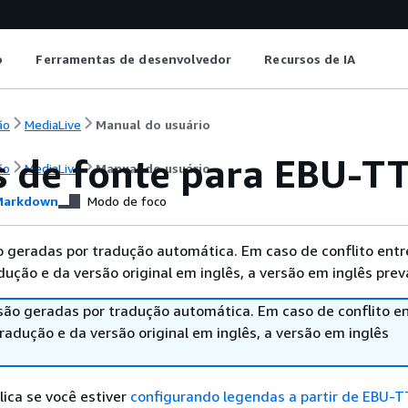
o
Ferramentas de desenvolvedor
Recursos de IA
ão
MediaLive
Manual do usuário
os de fonte para EBU-T
ão
MediaLive
Manual do usuário
arkdown
Modo de foco
 geradas por tradução automática. Em caso de conflito entr
ução e da versão original em inglês, a versão em inglês prev
são geradas por tradução automática. Em caso de conflito en
adução e da versão original em inglês, a versão em inglês
lica se você estiver
configurando legendas a partir de EBU-