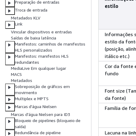
Preparação de entradas
estilo
Troca de entrada
Metadados KLV
Link
Vincular dispositivos e entradas
Informações 
Saídas de baixa latência
estilo da font
Manifestos: caminhos de manifestos
(posição, ali
HLS personalizados
itálico etc.)
Manifestos: manifestos HLS
redundantes
Cor da fonte 
MediaLive Em qualquer lugar
fundo
MACS
Metadados
Sobreposição de gráficos em
Font size (T
movimento
da fonte)
Multiplex e MPTS
Marcas d'água Nielsen
Família de fo
Marcas d'água Nielsen para ID3
Bloqueio de pipelines (bloqueio de
saída)
Lacuna na lin
Redundância de pipeline