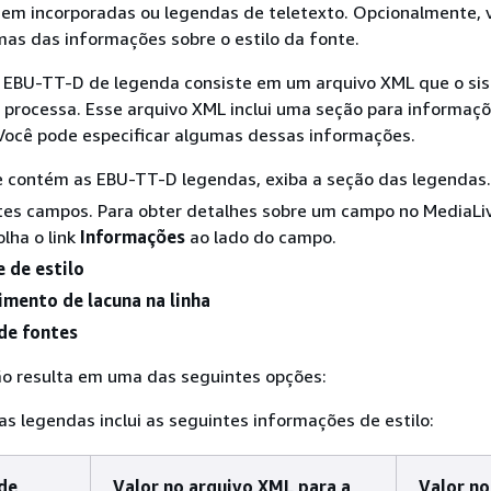
em incorporadas ou legendas de teletexto. Opcionalmente, 
mas das informações sobre o estilo da fonte.
 EBU-TT-D de legenda consiste em um arquivo XML que o si
 processa. Esse arquivo XML inclui uma seção para informaçõ
 Você pode especificar algumas dessas informações.
e contém as EBU-TT-D legendas, exiba a seção das legendas.
tes campos. Para obter detalhes sobre um campo no MediaLi
olha o link
Informações
ao lado do campo.
 de estilo
imento de lacuna na linha
 de fontes
ão resulta em uma das seguintes opções:
s legendas inclui as seguintes informações de estilo:
de
Valor no arquivo XML para a
Valor no