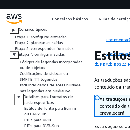
Áudio — Mixagem de áudio
Failover automático de entrada
Legendas
Conceitos básicos
Guias de serviç
Recursos compatíveis
Cenários típicos
Etapa 1: configurar entradas
Documentaç
Etapa 2: planejar as saídas
Etapa 3: corresponder formatos
Estil
Documentaç
Etapa 4: configurar saídas
Códigos de legendas incorporadas
PDF
RSS
M
ou de objetos
Codificações de sidecar ou
SMPTE-TT legendas
As traduções são
Incluindo dados de acessibilidade
conteúdo da trad
nas legendas em MediaLive
Detalhes para formatos de
As traduções 
saída específicos
conteúdo da tr
Estilos de fonte para Burn-in
prevalecerá.
ou DVB-Sub
PIDs para ARIB
PIDs para DVB-Sub
Esta seção se ap