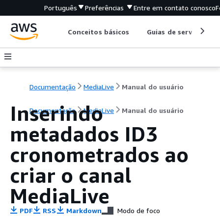
Português
Preferências
Entre em contato conosco
F
Conceitos básicos
Guias de serviço
Documentação
MediaLive
Manual do usuário
Inserindo
Documentação
MediaLive
Manual do usuário
metadados ID3
cronometrados ao
criar o canal
MediaLive
PDF
RSS
Markdown
Modo de foco