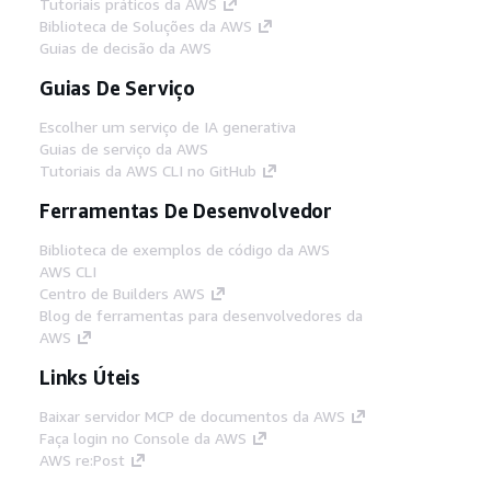
Tutoriais práticos da AWS
Biblioteca de Soluções da AWS
Guias de decisão da AWS
Guias De Serviço
Escolher um serviço de IA generativa
Guias de serviço da AWS
Tutoriais da AWS CLI no GitHub
Ferramentas De Desenvolvedor
Biblioteca de exemplos de código da AWS
AWS CLI
Centro de Builders AWS
Blog de ferramentas para desenvolvedores da
AWS
Links Úteis
Baixar servidor MCP de documentos da AWS
Faça login no Console da AWS
AWS re:Post