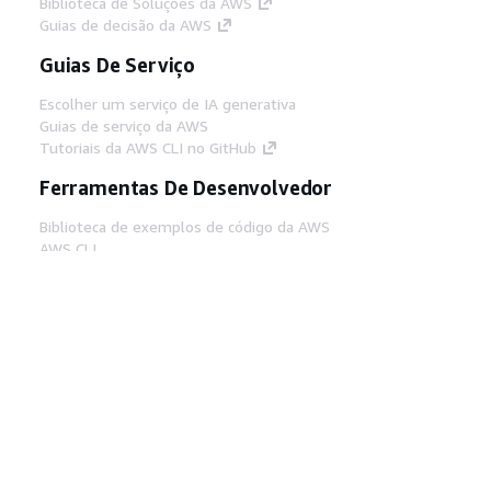
Biblioteca de Soluções da AWS
Guias de decisão da AWS
Guias De Serviço
Escolher um serviço de IA generativa
Guias de serviço da AWS
Tutoriais da AWS CLI no GitHub
Ferramentas De Desenvolvedor
Biblioteca de exemplos de código da AWS
AWS CLI
Centro de Builders AWS
Blog de ferramentas para desenvolvedores da
AWS
Links Úteis
Baixar servidor MCP de documentos da AWS
Faça login no Console da AWS
AWS re:Post