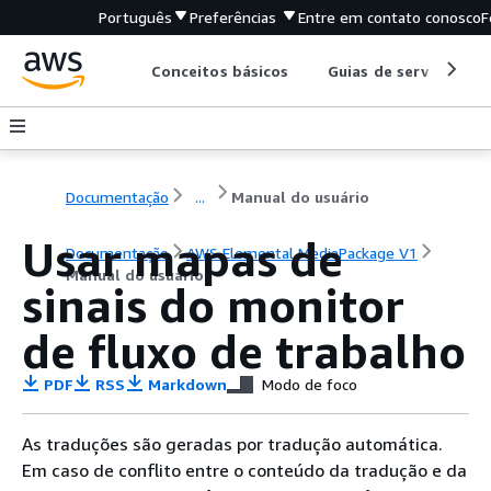
Português
Preferências
Entre em contato conosco
F
Conceitos básicos
Guias de serviço
Documentação
...
Manual do usuário
Usar mapas de
Documentação
AWS Elemental MediaPackage V1
Manual do usuário
sinais do monitor
de fluxo de trabalho
PDF
RSS
Markdown
Modo de foco
As traduções são geradas por tradução automática.
Em caso de conflito entre o conteúdo da tradução e da