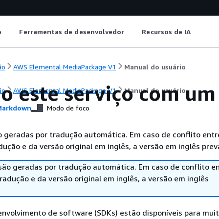
o
Ferramentas de desenvolvedor
Recursos de IA
ão
AWS Elemental MediaPackage V1
Manual do usuário
o este serviço com u
ão
AWS Elemental MediaPackage V1
Manual do usuário
arkdown
Modo de foco
 geradas por tradução automática. Em caso de conflito entr
ução e da versão original em inglês, a versão em inglês prev
são geradas por tradução automática. Em caso de conflito en
adução e da versão original em inglês, a versão em inglês
envolvimento de software (SDKs) estão disponíveis para mui