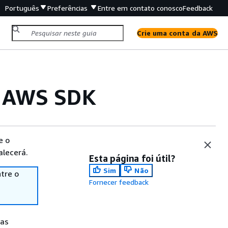
Português
Preferências
Entre em contato conosco
Feedback
Crie uma conta da AWS
m AWS SDK
e o
alecerá.
Esta página foi útil?
Sim
Não
tre o
Fornecer feedback
tas