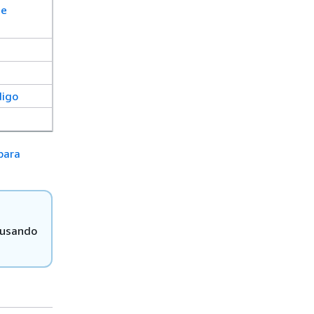
de
digo
para
 usando