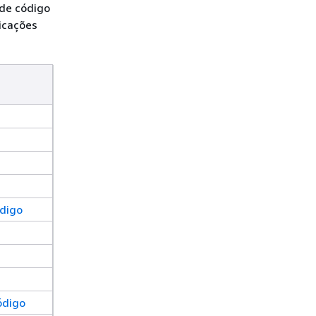
de código
icações
ódigo
ódigo