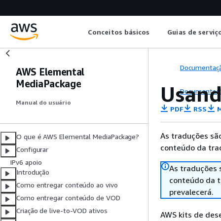
Conceitos básicos
Guias de serviç
Documentaç
AWS Elemental
MediaPackage
Usand
Documentaç
Manual do usuário
PDF
RSS
M
As traduções são
O que é AWS Elemental MediaPackage?
conteúdo da trad
Configurar
IPv6 apoio
As traduções 
Introdução
conteúdo da tr
Como entregar conteúdo ao vivo
prevalecerá.
Como entregar conteúdo de VOD
Criação de live-to-VOD ativos
AWS kits de des