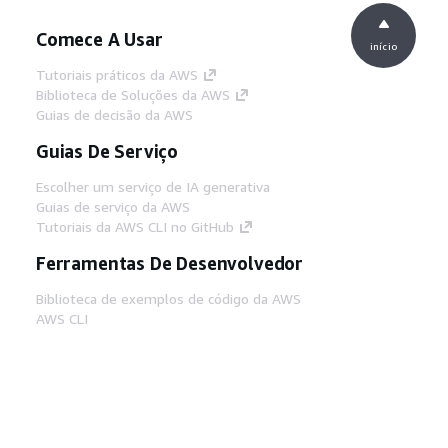
Comece A Usar
início
Tutoriais práticos da AWS
Biblioteca de Soluções da AWS
Guias de decisão da AWS
Guias De Serviço
Escolher um serviço de IA generativa
Guias de serviço da AWS
Tutoriais da AWS CLI no GitHub
Ferramentas De Desenvolvedor
Biblioteca de exemplos de código da AWS
AWS CLI
Centro de Builders AWS
Blog de ferramentas para desenvolvedores da
AWS
Links Úteis