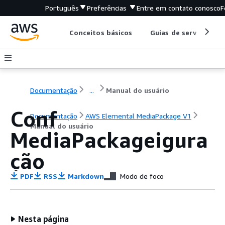
Português
Preferências
Entre em contato conosco
F
Conceitos básicos
Guias de serviço
Documentação
...
Manual do usuário
Conf
Documentação
AWS Elemental MediaPackage V1
Manual do usuário
MediaPackageigura
ção
PDF
RSS
Markdown
Modo de foco
Nesta página