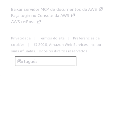
Baixar servidor MCP de documentos da AWS
Faça login no Console da AWS
AWS re:Post
Privacidade
Termos do site
Preferências de
cookies
© 2026, Amazon Web Services, Inc. ou
suas afiliadas. Todos os direitos reservados.
Português