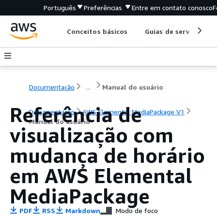
Português
Preferências
Entre em contato conosco
F
Conceitos básicos
Guias de serviço
Documentação
...
Manual do usuário
Referência de
Documentação
AWS Elemental MediaPackage V1
Manual do usuário
visualização com
mudança de horário
em AWS Elemental
MediaPackage
PDF
RSS
Markdown
Modo de foco