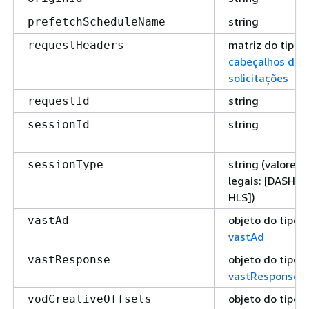
string
prefetchScheduleName
matriz do tipo
requestHeaders
cabeçalhos de
solicitações
string
requestId
string
sessionId
string (valores
sessionType
legais: [DASH,
HLS])
objeto do tipo
vastAd
vastAd
objeto do tipo
vastResponse
vastResponse
objeto do tipo
vodCreativeOffsets