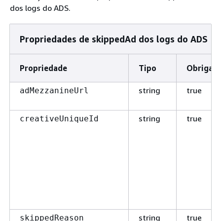
dos logs do ADS.
Propriedades de skippedAd dos logs do ADS
Propriedade
Tipo
Obrigató
string
true
adMezzanineUrl
string
true
creativeUniqueId
string
true
skippedReason