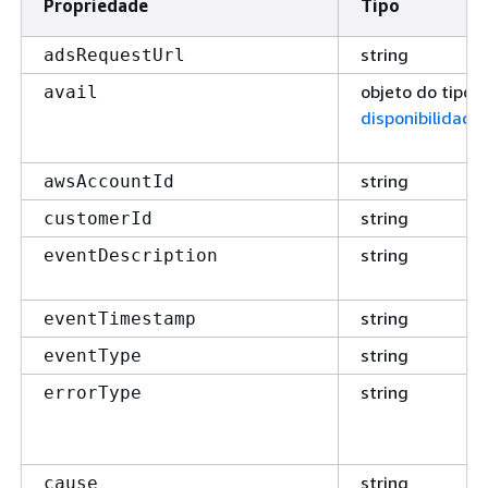
Propriedade
Tipo
string
adsRequestUrl
objeto do tipo
avail
disponibilidade
string
awsAccountId
string
customerId
string
eventDescription
string
eventTimestamp
string
eventType
string
errorType
string
cause