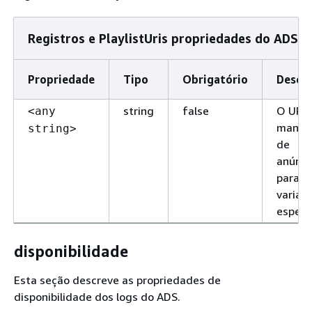
Registros e PlaylistUris propriedades do ADS
Propriedade
Tipo
Obrigatório
Descri
string
false
O URL
<any
manif
string>
de
anúnci
para a
varian
específ
disponibilidade
Esta seção descreve as propriedades de
disponibilidade dos logs do ADS.