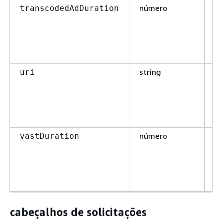
número
t
transcodedAdDuration
string
t
uri
número
t
vastDuration
cabeçalhos de solicitações