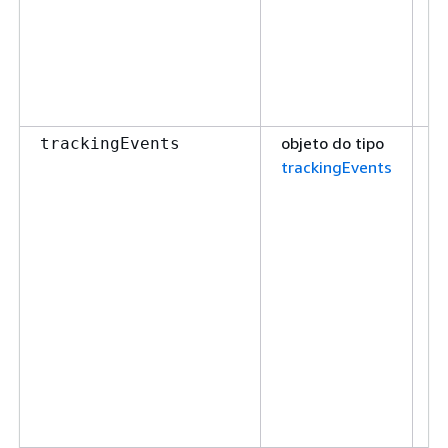
objeto do tipo
t
trackingEvents
trackingEvents