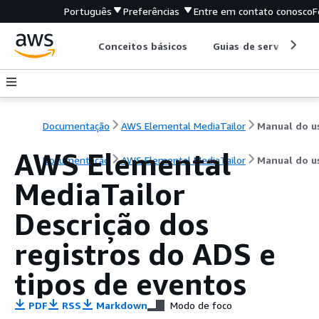
Português
Preferências
Entre em contato conosco
F
Conceitos básicos
Guias de serviço
Documentação
AWS Elemental MediaTailor
AWS Elemental
Documentação
AWS Elemental MediaTailor
Manual do u
MediaTailor
Descrição dos
registros do ADS e
tipos de eventos
PDF
RSS
Markdown
Modo de foco