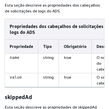
Esta seção descreve as propriedades dos cabeçalhos
de solicitações de logs do ADS.
Propriedades dos cabeçalhos de solicitações d
logs do ADS
Propriedade
Tipo
Obrigatório
Descri
string
true
O nom
name
do
cabeça
string
true
O valo
value
cabeça
skippedAd
Esta seção descreve as propriedades de skippedAd