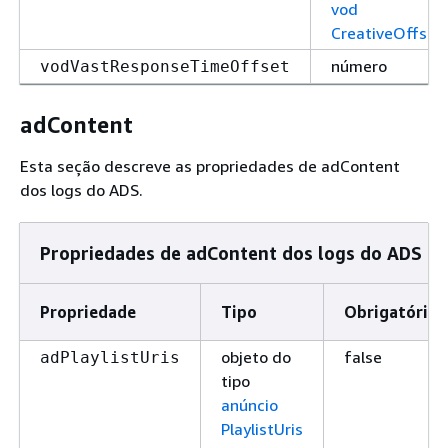
vod
CreativeOffset
número
vodVastResponseTimeOffset
adContent
Esta seção descreve as propriedades de adContent
dos logs do ADS.
Propriedades de adContent dos logs do ADS
Propriedade
Tipo
Obrigatório
objeto do
false
adPlaylistUris
tipo
anúncio
PlaylistUris