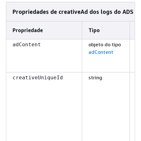
Propriedades de creativeAd dos logs do ADS
Propriedade
Tipo
O
objeto do tipo
t
adContent
adContent
string
t
creativeUniqueId