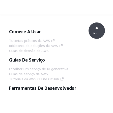
Comece A Usar
início
Tutoriais práticos da AWS
Biblioteca de Soluções da AWS
Guias de decisão da AWS
Guias De Serviço
Escolher um serviço de IA generativa
Guias de serviço da AWS
Tutoriais da AWS CLI no GitHub
Ferramentas De Desenvolvedor
Biblioteca de exemplos de código da AWS
AWS CLI
Centro de Builders AWS
Blog de ferramentas para desenvolvedores da